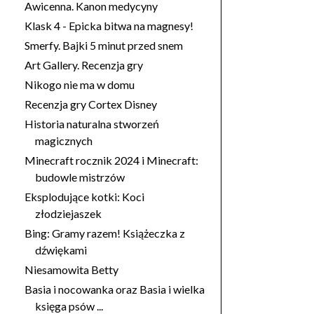
Awicenna. Kanon medycyny
Klask 4 - Epicka bitwa na magnesy!
Smerfy. Bajki 5 minut przed snem
Art Gallery. Recenzja gry
Nikogo nie ma w domu
Recenzja gry Cortex Disney
Historia naturalna stworzeń
magicznych
Minecraft rocznik 2024 i Minecraft:
budowle mistrzów
Eksplodujące kotki: Koci
złodziejaszek
Bing: Gramy razem! Książeczka z
dźwiękami
Niesamowita Betty
Basia i nocowanka oraz Basia i wielka
księga psów ...