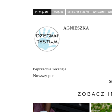
POWIĄZANE:
KSIĄŻKA
RECENZJA KSIĄŻKI
WYDAWNICTWO 
AGNIESZKA
Poprzednia recenzja
Nowszy post
S
ZOBACZ I