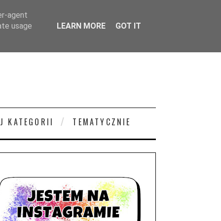
er-agent
rate usage
LEARN MORE
GOT IT
J KATEGORII
TEMATYCZNIE