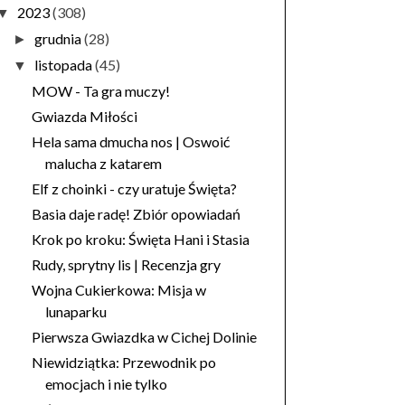
2023
(308)
▼
grudnia
(28)
►
listopada
(45)
▼
MOW - Ta gra muczy!
Gwiazda Miłości
Hela sama dmucha nos | Oswoić
malucha z katarem
Elf z choinki - czy uratuje Święta?
Basia daje radę! Zbiór opowiadań
Krok po kroku: Święta Hani i Stasia
Rudy, sprytny lis | Recenzja gry
Wojna Cukierkowa: Misja w
lunaparku
Pierwsza Gwiazdka w Cichej Dolinie
Niewidziątka: Przewodnik po
emocjach i nie tylko