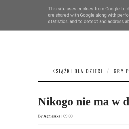
STRONA GŁÓWNA
O MNIE
KONTAKT/
This site uses cookies from Google to de
are shared with Google along with perfo
statistics, and to detect and address a
KSIĄŻKI DLA DZIECI
GRY 
Nikogo nie ma w 
By
Agnieszka
| 09:00