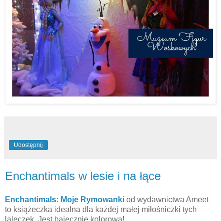
Udostępnij
Enchantimals w lesie i na łące
Enchantimals: Moje Rymowanki
od wydawnictwa Ameet
to książeczka idealna dla każdej małej miłośniczki tych
laleczek. Jest bajecznie kolorowa!