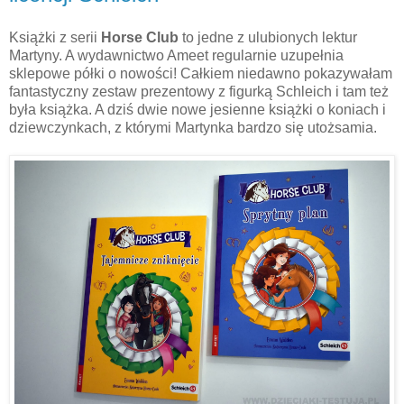
Książki z serii
Horse Club
to jedne z ulubionych lektur
Martyny. A wydawnictwo Ameet regularnie uzupełnia
sklepowe półki o nowości! Całkiem niedawno pokazywałam
fantastyczny zestaw prezentowy z figurką Schleich i tam też
była książka. A dziś dwie nowe jesienne książki o koniach i
dziewczynkach, z którymi Martynka bardzo się utożsamia.