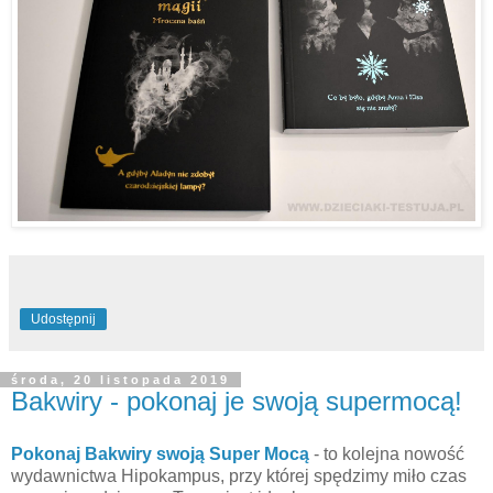
Udostępnij
środa, 20 listopada 2019
Bakwiry - pokonaj je swoją supermocą!
Pokonaj Bakwiry swoją Super Mocą
- to kolejna nowość
wydawnictwa Hipokampus, przy której spędzimy miło czas