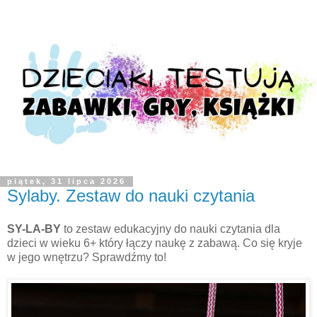
piątek, 31 lipca 2026
Sylaby. Zestaw do nauki czytania
SY-LA-BY
to zestaw edukacyjny do nauki czytania dla
dzieci w wieku 6+ który łączy naukę z zabawą. Co się kryje
w jego wnętrzu? Sprawdźmy to!