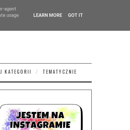
er-agent
rate usage
LEARN MORE
GOT IT
J KATEGORII
TEMATYCZNIE