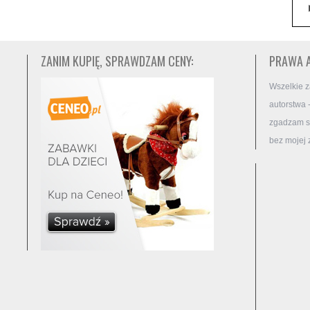
ZANIM KUPIĘ, SPRAWDZAM CENY:
PRAWA 
Wszelkie z
autorstwa 
zgadzam si
bez mojej 