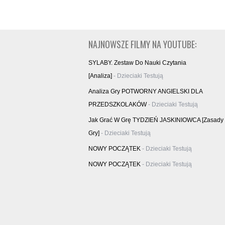
NAJNOWSZE FILMY NA YOUTUBE:
SYLABY. Zestaw Do Nauki Czytania
[analiza]
- Dzieciaki Testują
Analiza Gry POTWORNY ANGIELSKI DLA
PRZEDSZKOLAKÓW
- Dzieciaki Testują
Jak Grać W Grę TYDZIEŃ JASKINIOWCA [zasady
Gry]
- Dzieciaki Testują
NOWY POCZĄTEK
- Dzieciaki Testują
NOWY POCZĄTEK
- Dzieciaki Testują