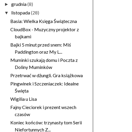
grudnia
(8)
►
listopada
(28)
▼
Basia: Wielka Księga Świąteczna
CloudBox - Muzyczny projektor z
bajkami
Bajki 5 minut przed snem: Miś
Paddington oraz My L...
Muminki szukają domu i Poczta z
Doliny Muminków
Przetrwać w dżungli. Gra książkowa
Pingwinek i Szczeniaczek: Idealne
Święta
Wigilia u Lisa
Fajny Cieciorek i prezent wszech
czasów
Koniec końców: trzynasty tom Serii
Niefortunnych Z...