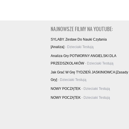
NAJNOWSZE FILMY NA YOUTUBE:
SYLABY. Zestaw Do Nauki Czytania
[analiza]
- Dzieciaki Testują
Analiza Gry POTWORNY ANGIELSKI DLA
PRZEDSZKOLAKÓW
- Dzieciaki Testują
Jak Grać W Grę TYDZIEŃ JASKINIOWCA [zasady
Gry]
- Dzieciaki Testują
NOWY POCZĄTEK
- Dzieciaki Testują
NOWY POCZĄTEK
- Dzieciaki Testują