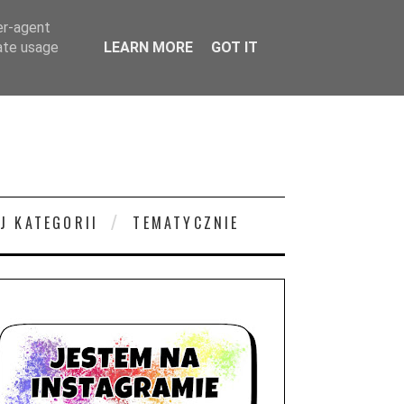
er-agent
rate usage
LEARN MORE
GOT IT
J KATEGORII
TEMATYCZNIE