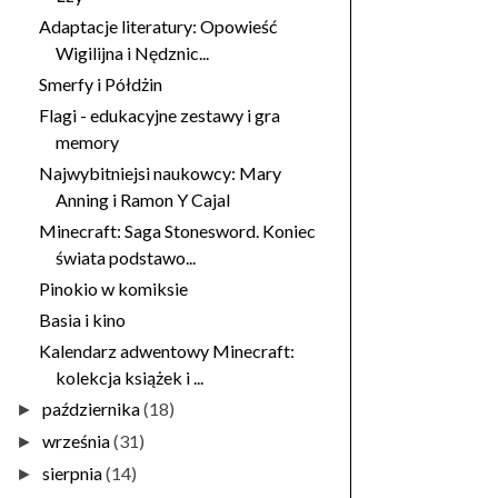
Adaptacje literatury: Opowieść
Wigilijna i Nędznic...
Smerfy i Półdżin
Flagi - edukacyjne zestawy i gra
memory
Najwybitniejsi naukowcy: Mary
Anning i Ramon Y Cajal
Minecraft: Saga Stonesword. Koniec
świata podstawo...
Pinokio w komiksie
Basia i kino
Kalendarz adwentowy Minecraft:
kolekcja książek i ...
października
(18)
►
września
(31)
►
sierpnia
(14)
►