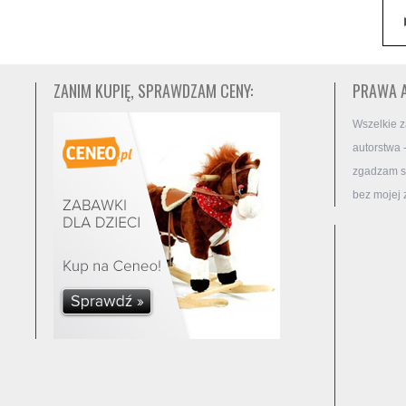
ZANIM KUPIĘ, SPRAWDZAM CENY:
PRAWA 
Wszelkie z
autorstwa 
zgadzam si
bez mojej 