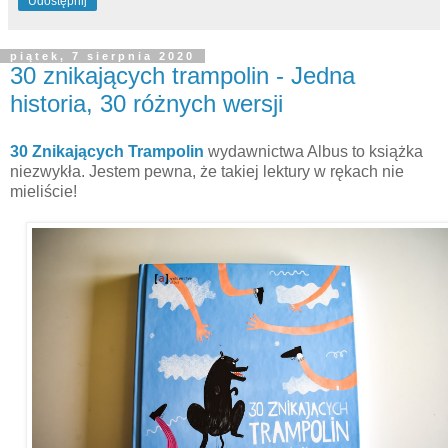
Udostępnij
piątek, 7 sierpnia 2020
30 znikających trampolin - Jedna
historia, 30 różnych wersji
30 Znikających Trampolin
wydawnictwa Albus to książka
niezwykła. Jestem pewna, że takiej lektury w rękach nie
mieliście!