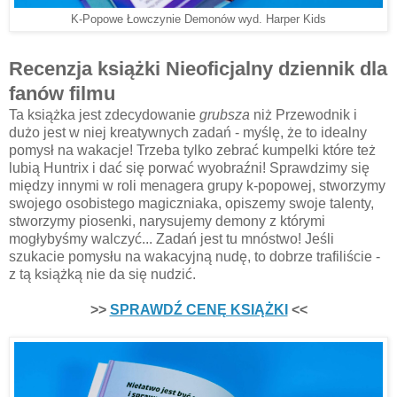
K-Popowe Łowczynie Demonów wyd. Harper Kids
Recenzja książki Nieoficjalny dziennik dla
fanów filmu
Ta książka jest zdecydowanie
grubsza
niż Przewodnik i
dużo jest w niej kreatywnych zadań - myślę, że to idealny
pomysł na wakacje! Trzeba tylko zebrać kumpelki które też
lubią Huntrix i dać się porwać wyobraźni! Sprawdzimy się
między innymi w roli menagera grupy k-popowej, stworzymy
swojego osobistego magiczniaka, opiszemy swoje talenty,
stworzymy piosenki, narysujemy demony z którymi
mogłybyśmy walczyć... Zadań jest tu mnóstwo! Jeśli
szukacie pomysłu na wakacyjną nudę, to dobrze trafiliście -
z tą książką nie da się nudzić.
>>
SPRAWDŹ CENĘ KSIĄŻKI
<<