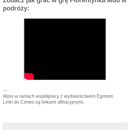
Zobacz jak grać w grę Florentynka Muu w
podróży:
---
Wpis w ramach współpracy z wydawnictwem Egmont.
Linki do Ceneo są linkami afiliacyjnymi.