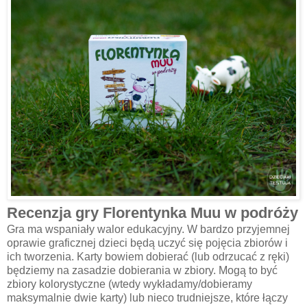
Recenzja gry Florentynka Muu w podróży
Gra ma wspaniały walor edukacyjny. W bardzo przyjemnej
oprawie graficznej dzieci będą uczyć się pojęcia zbiorów i
ich tworzenia. Karty bowiem dobierać (lub odrzucać z ręki)
będziemy na zasadzie dobierania w zbiory. Mogą to być
zbiory kolorystyczne (wtedy wykładamy/dobieramy
maksymalnie dwie karty) lub nieco trudniejsze, które łączy