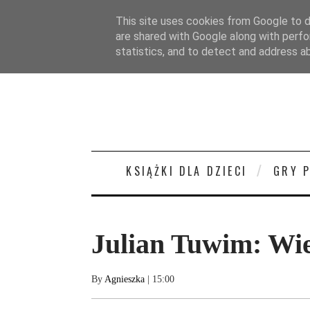
STRONA GŁÓWNA
O MNIE
KONTAKT/
This site uses cookies from Google to de
are shared with Google along with perfo
statistics, and to detect and address a
KSIĄŻKI DLA DZIECI
GRY 
Julian Tuwim: Wie
By
Agnieszka
| 15:00