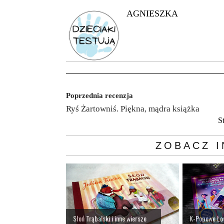
AGNIESZKA
Poprzednia recenzja
Ryś Żartowniś. Piękna, mądra książka
S
ZOBACZ I
Słoń Trąbalski i inne wiersze
K-Popowe Ło