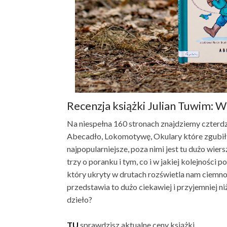
Recenzja książki Julian Tuwim: W
Na niespełna 160 stronach znajdziemy czterdz
Abecadło, Lokomotywę, Okulary które zgubił pa
najpopularniejsze, poza nimi jest tu dużo wier
trzy o poranku i tym, co i w jakiej kolejności
który ukryty w drutach rozświetla nam ciemnoś
przedstawia to dużo ciekawiej i przyjemniej niż
dzieło?
TU
sprawdzisz aktualne ceny książki