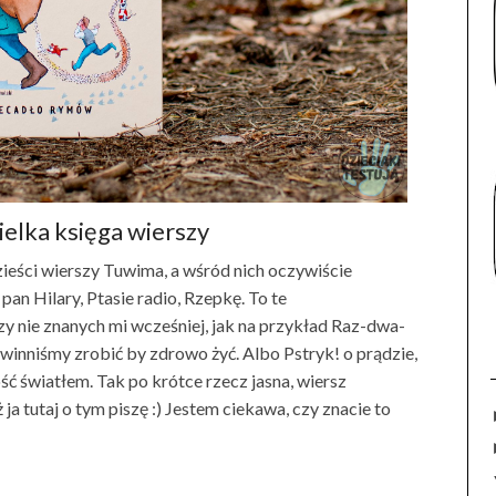
ielka księga wierszy
ieści wierszy Tuwima, a wśród nich oczywiście
n Hilary, Ptasie radio, Rzepkę. To te
szy nie znanych mi wcześniej, jak na przykład Raz-dwa-
 powinniśmy zrobić by zdrowo żyć. Albo Pstryk! o prądzie,
ć światłem. Tak po krótce rzecz jasna, wiersz
 ja tutaj o tym piszę :) Jestem ciekawa, czy znacie to