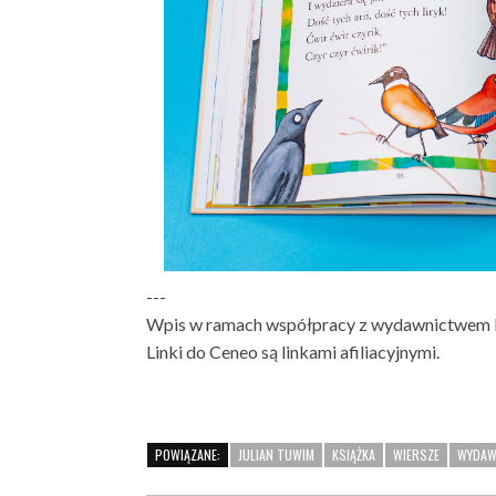
---
Wpis w ramach współpracy z wydawnictwem P
Linki do Ceneo są linkami afiliacyjnymi.
POWIĄZANE:
JULIAN TUWIM
KSIĄŻKA
WIERSZE
WYDAW