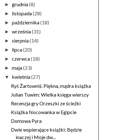
grudnia
(8)
►
listopada
(28)
►
października
(18)
►
września
(31)
►
sierpnia
(14)
►
lipca
(20)
►
czerwca
(18)
►
maja
(23)
►
kwietnia
(27)
▼
Ryś Żartowniś. Piękna, mądra książka
Julian Tuwim: Wielka księga wierszy
Recenzja gry Orzeszki ze ścieżki
Książka Nocowanka w Egipcie
Domowa Pyra
Dwie wspierające książki: Będzie
inaczej i Moje dw...