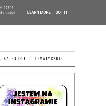
er-agent
rate usage
LEARN MORE
GOT IT
J KATEGORII
TEMATYCZNIE