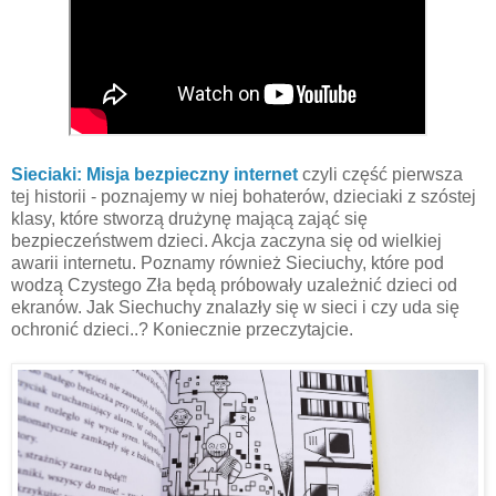
Sieciaki: Misja bezpieczny internet
czyli część pierwsza
tej historii - poznajemy w niej bohaterów, dzieciaki z szóstej
klasy, które stworzą drużynę mającą zająć się
bezpieczeństwem dzieci. Akcja zaczyna się od wielkiej
awarii internetu. Poznamy również Sieciuchy, które pod
wodzą Czystego Zła będą próbowały uzależnić dzieci od
ekranów. Jak Siechuchy znalazły się w sieci i czy uda się
ochronić dzieci..? Koniecznie przeczytajcie.