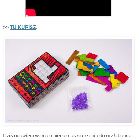
>>
TU KUPISZ
.
Dziś opowiem wam co nieco o rozszerzeniu do gry Ubongo,