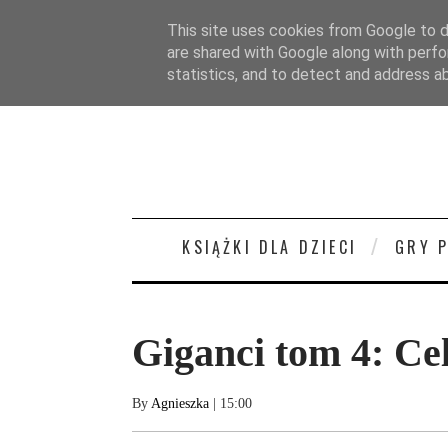
STRONA GŁÓWNA
O MNIE
KONTAKT/
This site uses cookies from Google to de
are shared with Google along with perfo
statistics, and to detect and address a
KSIĄŻKI DLA DZIECI
GRY 
Giganci tom 4: Cel
By
Agnieszka
| 15:00