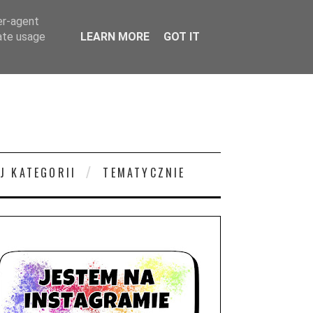
er-agent
rate usage
LEARN MORE
GOT IT
J KATEGORII
TEMATYCZNIE