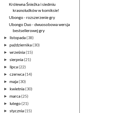
Królewna Śnieżka i siedmiu
krasnoludków w komiksie!
Ubongo - rozszerzenie gry
Ubongo Duo - dwuosobowa wersja
bestsellerowej gry
listopada
(38)
►
października
(30)
►
września
(15)
►
sierpnia
(21)
►
lipca
(22)
►
czerwca
(14)
►
maja
(30)
►
kwietnia
(30)
►
marca
(25)
►
lutego
(21)
►
stycznia
(15)
►