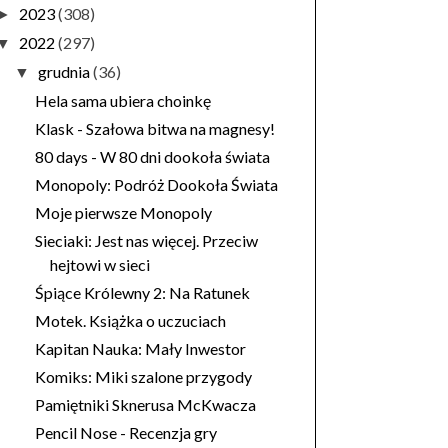
2023
(308)
►
2022
(297)
▼
grudnia
(36)
▼
Hela sama ubiera choinkę
Klask - Szałowa bitwa na magnesy!
80 days - W 80 dni dookoła świata
Monopoly: Podróż Dookoła Świata
Moje pierwsze Monopoly
Sieciaki: Jest nas więcej. Przeciw
hejtowi w sieci
Śpiące Królewny 2: Na Ratunek
Motek. Książka o uczuciach
Kapitan Nauka: Mały Inwestor
Komiks: Miki szalone przygody
Pamiętniki Sknerusa McKwacza
Pencil Nose - Recenzja gry