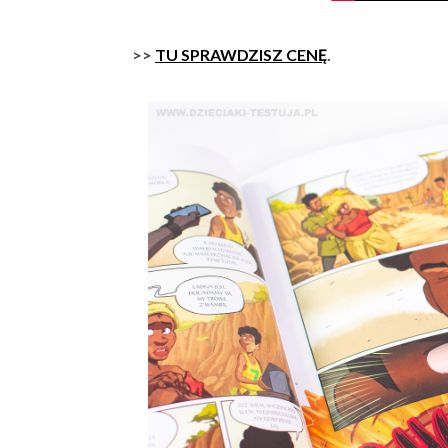
>>
TU SPRAWDZISZ CENĘ
.