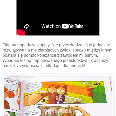
Filipina popada w kłopoty. Nie przeszkadza jej to jednak w
rozwiązywaniu nie cierpiących zwłoki spraw - między innymi
postara się pomóc koleżance z zawodem miłosnym.
Wpadnie też na trop poważnego przestępstwa - kradzieży
paczek z żywnością z jadłodajni dla ubogich!