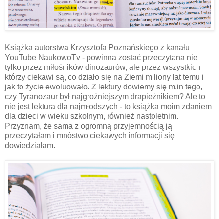
Książka autorstwa Krzysztofa Poznańskiego z kanału
YouTube NaukowoTv - powinna zostać przeczytana nie
tylko przez miłośników dinozaurów, ale przez wszystkich
którzy ciekawi są, co działo się na Ziemi miliony lat temu i
jak to życie ewoluowało. Z lektury dowiemy się m.in tego,
czy Tyranozaur był najgroźniejszym drapieżnikiem? Ale to
nie jest lektura dla najmłodszych - to książka moim zdaniem
dla dzieci w wieku szkolnym, również nastoletnim.
Przyznam, że sama z ogromną przyjemnością ją
przeczytałam i mnóstwo ciekawych informacji się
dowiedziałam.