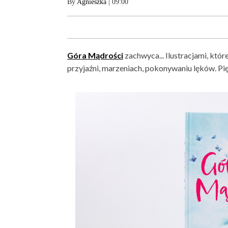
By
Agnieszka
| 09:00
Góra Mądrości
zachwyca... Ilustracjami, któr
przyjaźni, marzeniach, pokonywaniu lęków. Pi