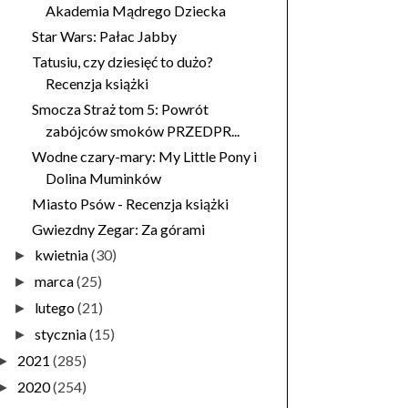
Akademia Mądrego Dziecka
Star Wars: Pałac Jabby
Tatusiu, czy dziesięć to dużo?
Recenzja książki
Smocza Straż tom 5: Powrót
zabójców smoków PRZEDPR...
Wodne czary-mary: My Little Pony i
Dolina Muminków
Miasto Psów - Recenzja książki
Gwiezdny Zegar: Za górami
kwietnia
(30)
►
marca
(25)
►
lutego
(21)
►
stycznia
(15)
►
2021
(285)
►
2020
(254)
►