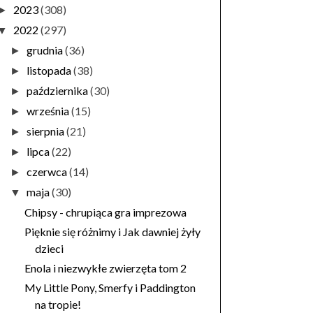
2023
(308)
►
2022
(297)
▼
grudnia
(36)
►
listopada
(38)
►
października
(30)
►
września
(15)
►
sierpnia
(21)
►
lipca
(22)
►
czerwca
(14)
►
maja
(30)
▼
Chipsy - chrupiąca gra imprezowa
Pięknie się różnimy i Jak dawniej żyły
dzieci
Enola i niezwykłe zwierzęta tom 2
My Little Pony, Smerfy i Paddington
na tropie!