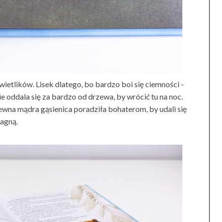
ietlików. Lisek dlatego, bo bardzo boi się ciemności -
e oddala się za bardzo od drzewa, by wrócić tu na noc.
Pewna mądra gąsienica poradziła bohaterom, by udali się
ragną.