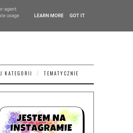
er-agent
rate usage
LEARN MORE
GOT IT
J KATEGORII
TEMATYCZNIE