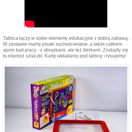
Tablica łączy w sobie elementy edukacyjne z dobrą zabawą.
W zestawie mamy pisaki suchościeralne, a także całkiem
sporo kart pracy - z obrazkami, ale też literkami. Znalazły się
tu również szlaczki. Kartę wkładamy pod tablicę i rysujemy!