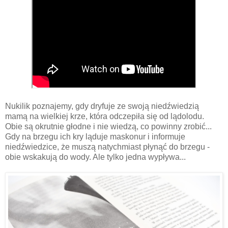
Nukilik poznajemy, gdy dryfuje ze swoją niedźwiedzią
mamą na wielkiej krze, która odczepiła się od lądolodu.
Obie są okrutnie głodne i nie wiedzą, co powinny zrobić...
Gdy na brzegu ich kry ląduje maskonur i informuje
niedźwiedzice, że muszą natychmiast płynąć do brzegu -
obie wskakują do wody. Ale tylko jedna wypływa...