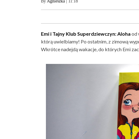
By
Agnieszka
| 11:18
Emi i Tajny Klub Superdziewczyn: Aloha
od 
którą uwielbiamy! Po ostatnim, z zimową wypra
Wkrótce nadejdą wakacje, do których Emi za