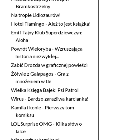
Bramkostrzelny
Na tropie Lidlozaurów!
Hotel Flamingo - Ależ to jest książka!
Emi i Tajny Klub Superdziewczyn:
Aloha
Powrót Wieloryba - Wzruszająca
historia niezwykłej...
Zabić Drozda w graficznej powieści
Żółwie z Galapagos - Gra z
mnożeniem w tle
Wielka Księga Bajek: Psi Patrol
Wirus - Bardzo zaraźliwa karcianka!
Kamila i konie - Pierwszy tom
komiksu
LOL Surprise OMG - Kilka słów o
lalce
Minecraft w komiksie!