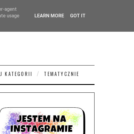
er-agent
rate usage
LEARN MORE
GOT IT
J KATEGORII
TEMATYCZNIE