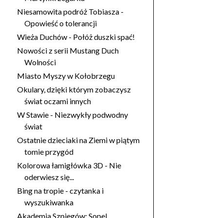
Niesamowita podróż Tobiasza -
Opowieść o tolerancji
Wieża Duchów - Połóż duszki spać!
Nowości z serii Mustang Duch
Wolności
Miasto Myszy w Kołobrzegu
Okulary, dzięki którym zobaczysz
świat oczami innych
W Stawie - Niezwykły podwodny
świat
Ostatnie dzieciaki na Ziemi w piątym
tomie przygód
Kolorowa łamigłówka 3D - Nie
oderwiesz się...
Bing na tropie - czytanka i
wyszukiwanka
Akademia Szpiegów: Sopel