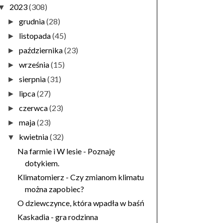
2023
(308)
▼
grudnia
(28)
►
listopada
(45)
►
października
(23)
►
września
(15)
►
sierpnia
(31)
►
lipca
(27)
►
czerwca
(23)
►
maja
(23)
►
kwietnia
(32)
▼
Na farmie i W lesie - Poznaję
dotykiem.
Klimatomierz - Czy zmianom klimatu
można zapobiec?
O dziewczynce, która wpadła w baśń
Kaskadia - gra rodzinna