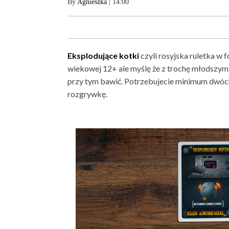
By
Agnieszka
| 14:00
Eksplodujące kotki
czyli rosyjska ruletka w 
wiekowej 12+ ale myślę że z trochę młodszymi
przy tym bawić. Potrzebujecie minimum dwóc
rozgrywkę.