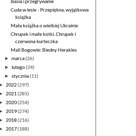
Basia i przegrywanie
Cuda w lesie - Przepiękna, wyjątkowa
książka
Mała książka o wielkiej Ukrainie
Chrupek i małe kotki. Chrupek i
czerwona kurteczka
Mali Bogowie: Biedny Herakles
marca
(26)
►
lutego
(24)
►
stycznia
(11)
►
2022
(297)
►
2021
(285)
►
2020
(254)
►
2019
(274)
►
2018
(216)
►
2017
(188)
►