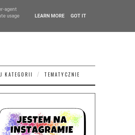
er-agent
rate usage
LEARN MORE
GOT IT
J KATEGORII
TEMATYCZNIE