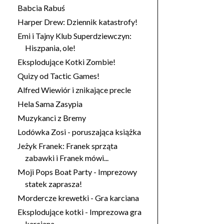
Babcia Rabuś
Harper Drew: Dziennik katastrofy!
Emi i Tajny Klub Superdziewczyn:
Hiszpania, ole!
Eksplodujące Kotki Zombie!
Quizy od Tactic Games!
Alfred Wiewiór i znikające precle
Hela Sama Zasypia
Muzykanci z Bremy
Lodówka Zosi - poruszająca książka
Jeżyk Franek: Franek sprząta
zabawki i Franek mówi...
Moji Pops Boat Party - Imprezowy
statek zaprasza!
Mordercze krewetki - Gra karciana
Eksplodujące kotki - Imprezowa gra
karciana