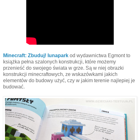
Minecraft: Zbuduj! lunapark
od wydawnictwa Egmont to
książka pełna szalonych konstrukcji, które możemy
przenieść do swojego świata w grze. Są w niej obrazki
konstrukcji minecraftowych, ze wskazówkami jakich
elementów do budowy użyć, czy w jakim terenie najlepiej je
budować.