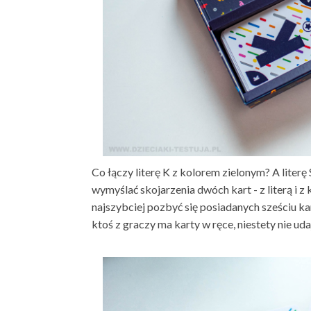
Co łączy literę K z kolorem zielonym? A liter
wymyślać skojarzenia dwóch kart - z literą i z
najszybciej pozbyć się posiadanych sześciu kart
ktoś z graczy ma karty w ręce, niestety nie ud