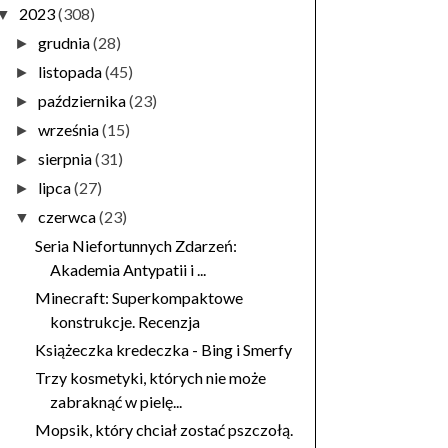
2023
(308)
▼
grudnia
(28)
►
listopada
(45)
►
października
(23)
►
września
(15)
►
sierpnia
(31)
►
lipca
(27)
►
czerwca
(23)
▼
Seria Niefortunnych Zdarzeń:
Akademia Antypatii i ...
Minecraft: Superkompaktowe
konstrukcje. Recenzja
Książeczka kredeczka - Bing i Smerfy
Trzy kosmetyki, których nie może
zabraknąć w pielę...
Mopsik, który chciał zostać pszczołą.