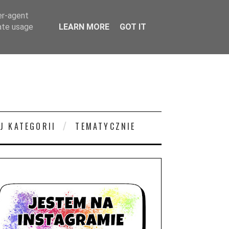
er-agent
rate usage
LEARN MORE
GOT IT
J KATEGORII
TEMATYCZNIE