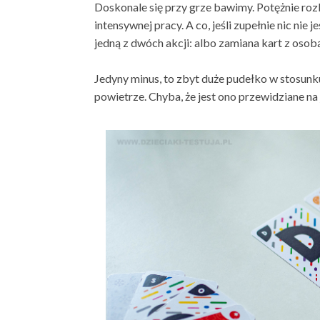
Doskonale się przy grze bawimy. Potężnie ro
intensywnej pracy. A co, jeśli zupełnie nic n
jedną z dwóch akcji: albo zamiana kart z osobą
Jedyny minus, to zbyt duże pudełko w stosunku
powietrze. Chyba, że jest ono przewidziane na 