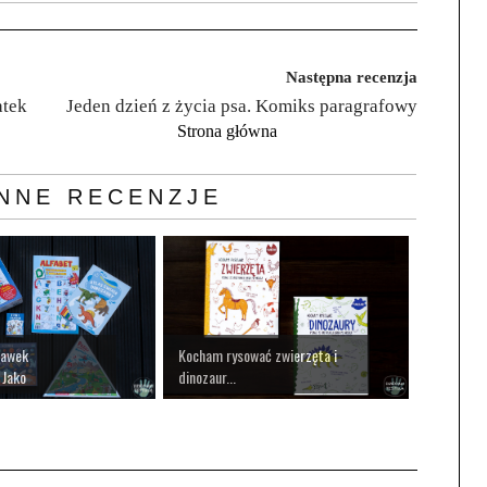
Następna recenzja
atek
Jeden dzień z życia psa. Komiks paragrafowy
Strona główna
NNE RECENZJE
bawek
Kocham rysować zwierzęta i
 Jako
dinozaur...