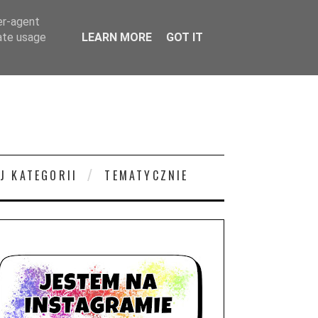
er-agent
rate usage
LEARN MORE
GOT IT
J KATEGORII
TEMATYCZNIE