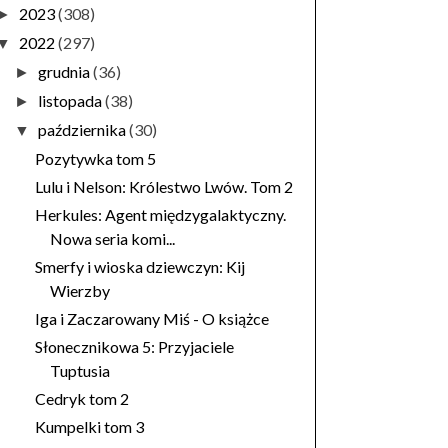
2023
(308)
►
2022
(297)
▼
grudnia
(36)
►
listopada
(38)
►
października
(30)
▼
Pozytywka tom 5
Lulu i Nelson: Królestwo Lwów. Tom 2
Herkules: Agent międzygalaktyczny.
Nowa seria komi...
Smerfy i wioska dziewczyn: Kij
Wierzby
Iga i Zaczarowany Miś - O książce
Słonecznikowa 5: Przyjaciele
Tuptusia
Cedryk tom 2
Kumpelki tom 3