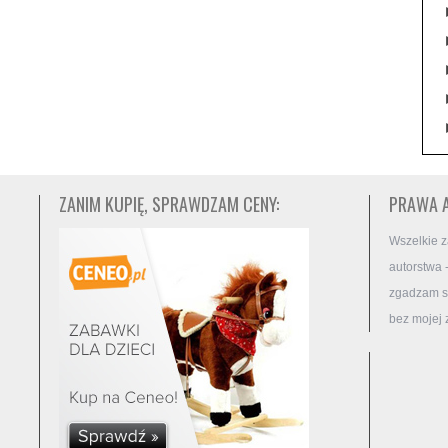
ZANIM KUPIĘ, SPRAWDZAM CENY:
PRAWA 
Wszelkie z
autorstwa 
zgadzam si
bez mojej 