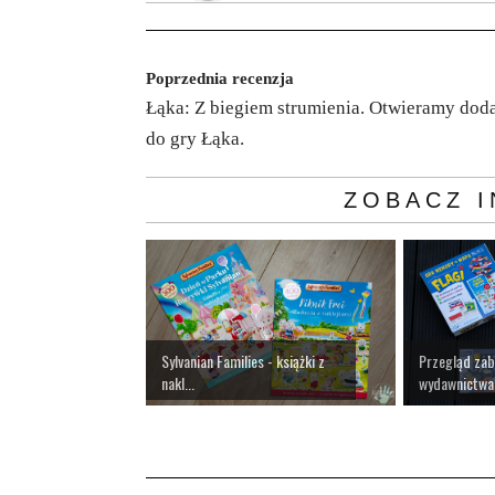
Poprzednia recenzja
Łąka: Z biegiem strumienia. Otwieramy dod
do gry Łąka.
ZOBACZ I
Sylvanian Families - książki z
Przegląd za
nakl...
wydawnictwa