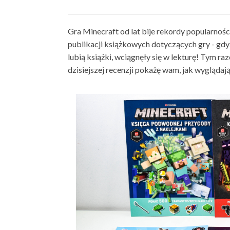
Gra Minecraft od lat bije rekordy popularności
publikacji książkowych dotyczących gry - gdyż
lubią książki, wciągnęły się w lekturę! Tym r
dzisiejszej recenzji pokażę wam, jak wyglądaj