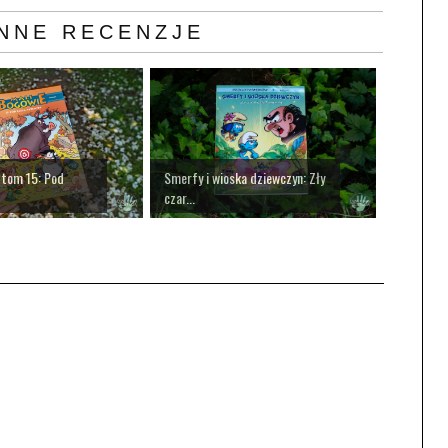
NNE RECENZJE
 tom 15: Pod
Smerfy i wioska dziewczyn: Zły
czar...