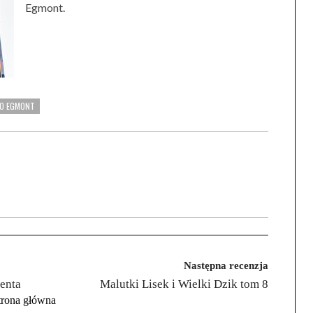
Egmont.
O EGMONT
Następna recenzja
genta
Malutki Lisek i Wielki Dzik tom 8
trona główna