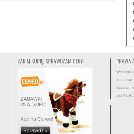
ZANIM KUPIĘ, SPRAWDZAM CENY:
PRAWA 
Wszelkie z
autorstwa 
zgadzam si
bez mojej 