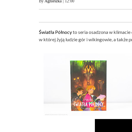
By
Agnieszka
| 12:00
Światła Północy
to seria osadzona w klimacie
w której żyją ludzie gór i wikingowie, a także 