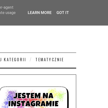
er-agent
rate usage
LEARN MORE
GOT IT
J KATEGORII
TEMATYCZNIE