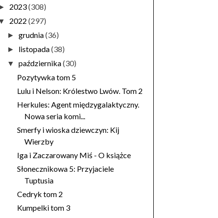
2023
(308)
►
2022
(297)
▼
grudnia
(36)
►
listopada
(38)
►
października
(30)
▼
Pozytywka tom 5
Lulu i Nelson: Królestwo Lwów. Tom 2
Herkules: Agent międzygalaktyczny.
Nowa seria komi...
Smerfy i wioska dziewczyn: Kij
Wierzby
Iga i Zaczarowany Miś - O książce
Słonecznikowa 5: Przyjaciele
Tuptusia
Cedryk tom 2
Kumpelki tom 3