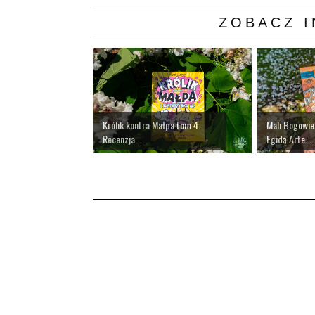
ZOBACZ I
Królik kontra Małpa tom 4.
Mali Bogowie
Recenzja...
Egidą Arte...