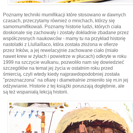
Poznamy techniki mumifikacji które stosowano w dawnych
czasach, przeczytamy również o mnichach, którzy się
samomumifikowali. Poznamy historie ludzi, których ciała
doskonale się zachowały i zostały dokładnie zbadane przez
współczesnych naukowców - mamy tu na przykład historię
nastolatki z Llullaillaco, która została złożona w ofierze
przez Inków, a jej rewelacyjnie zachowane ciało (miało
nawet krew w żyłach i powietrze w płucach) odkryte w roku
1999 na szczycie wulkanu, pozwoliło nam się dowiedzieć
szczegółów na temat jej życia w ostatnim roku przed
śmiercią, czyli wtedy kiedy najprawdopodobniej została
"przeznaczona" na ofiarę i diametralnie zmieniło się m.in jej
odżywianie. Historie z tej książki poruszają dogłębnie, ale
są też wspaniałą lekcją historii.