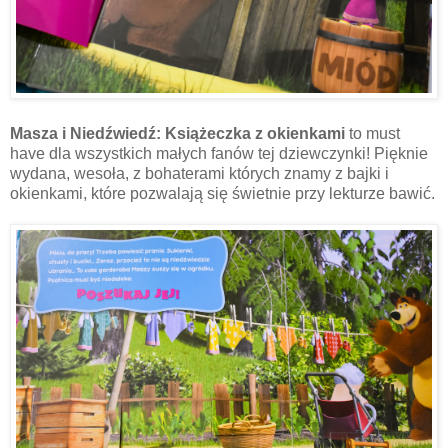
Masza i Niedźwiedź: Książeczka z okienkami
to must
have dla wszystkich małych fanów tej dziewczynki! Pięknie
wydana, wesoła, z bohaterami których znamy z bajki i
okienkami, które pozwalają się świetnie przy lekturze bawić.