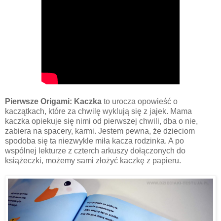
Pierwsze Origami: Kaczka
to urocza opowieść o
kaczątkach, które za chwilę wyklują się z jajek. Mama
kaczka opiekuje się nimi od pierwszej chwili, dba o nie,
zabiera na spacery, karmi. Jestem pewna, że dzieciom
spodoba się ta niezwykle miła kacza rodzinka. A po
wspólnej lekturze z czterch arkuszy dołączonych do
książeczki, możemy sami złożyć kaczkę z papieru.