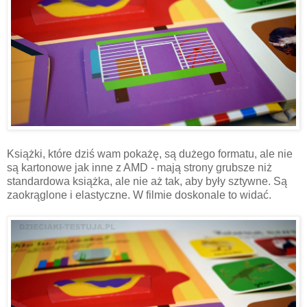
Książki, które dziś wam pokażę, są dużego formatu, ale nie
są kartonowe jak inne z AMD - mają strony grubsze niż
standardowa książka, ale nie aż tak, aby były sztywne. Są
zaokrąglone i elastyczne. W filmie doskonale to widać.