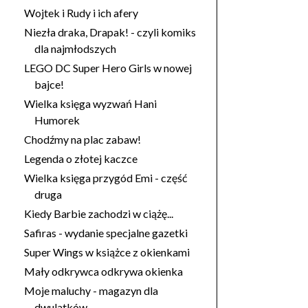
Wojtek i Rudy i ich afery
Niezła draka, Drapak! - czyli komiks
dla najmłodszych
LEGO DC Super Hero Girls w nowej
bajce!
Wielka księga wyzwań Hani
Humorek
Chodźmy na plac zabaw!
Legenda o złotej kaczce
Wielka księga przygód Emi - część
druga
Kiedy Barbie zachodzi w ciążę...
Safiras - wydanie specjalne gazetki
Super Wings w książce z okienkami
Mały odkrywca odkrywa okienka
Moje maluchy - magazyn dla
dwulatków