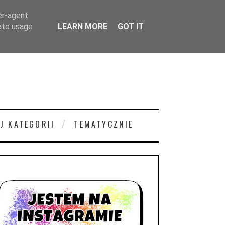
er-agent
rate usage
LEARN MORE
GOT IT
J KATEGORII
TEMATYCZNIE