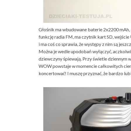
Głośnik ma wbudowane baterie 2x2200 mAh, c
funkcję radia FM, ma czytnik kart SD, wejśc
i ma coś co sprawia, że występy z nim są jeszc
Można je wedle upodobań wyłączyć, aczkolwie
dziewczyny śpiewają. Przy świetle dziennym wi
WOW powstaje w momencie całkowitych ciemno
koncertować! I muszę przyznać, że bardzo lubi