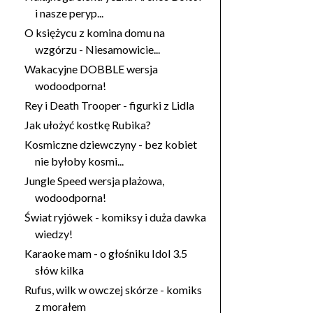
i nasze peryp...
O księżycu z komina domu na
wzgórzu - Niesamowicie...
Wakacyjne DOBBLE wersja
wodoodporna!
Rey i Death Trooper - figurki z Lidla
Jak ułożyć kostkę Rubika?
Kosmiczne dziewczyny - bez kobiet
nie byłoby kosmi...
Jungle Speed wersja plażowa,
wodoodporna!
Świat ryjówek - komiksy i duża dawka
wiedzy!
Karaoke mam - o głośniku Idol 3.5
słów kilka
Rufus, wilk w owczej skórze - komiks
z morałem