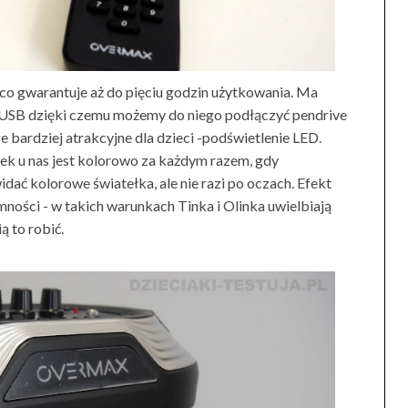
o gwarantuje aż do pięciu godzin użytkowania. Ma
ie USB dzięki czemu możemy do niego podłączyć pendrive
ze bardziej atrakcyjne dla dzieci -podświetlenie LED.
k u nas jest kolorowo za każdym razem, gdy
dać kolorowe światełka, ale nie razi po oczach. Efekt
ści - w takich warunkach Tinka i Olinka uwielbiają
ą to robić.