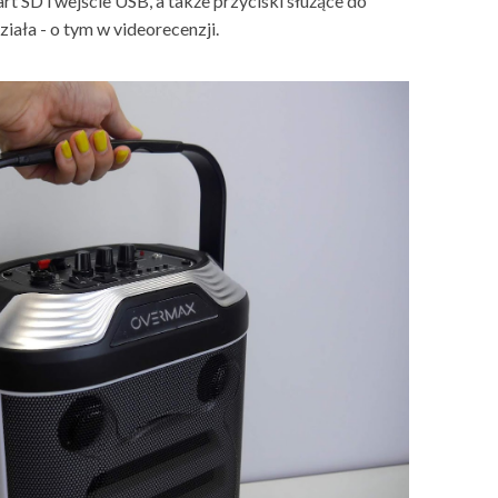
art SD i wejście USB, a także przyciski służące do
ziała - o tym w videorecenzji.