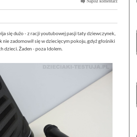
Napisz komentarz
 się dużo - z racji youtubowej pasji taty dziewczynek,
k nie zadomowił się w dziecięcym pokoju, gdyż głośniki
ch dzieci. Żaden - poza Idolem.