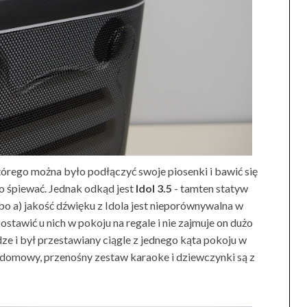
órego można było podłączyć swoje piosenki i bawić się
o śpiewać. Jednak odkąd jest
Idol 3.5
- tamten statyw
, bo a) jakość dźwięku z Idola jest nieporównywalna w
stawić u nich w pokoju na regale i nie zajmuje on dużo
dze i był przestawiany ciągle z jednego kąta pokoju w
 domowy, przenośny zestaw karaoke i dziewczynki są z