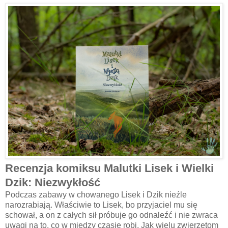
Recenzja komiksu Malutki Lisek i Wielki
Dzik: Niezwykłość
Podczas zabawy w chowanego Lisek i Dzik nieźle
narozrabiają. Właściwie to Lisek, bo przyjaciel mu się
schował, a on z całych sił próbuje go odnaleźć i nie zwraca
uwagi na to, co w między czasie robi. Jak wielu zwierzętom