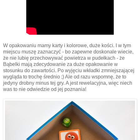
W opakowaniu mamy karty i kolorowe, duże kości. I w tym
miejscu muszę zaznaczyć - bo zapewne doskonale wiecie,
że nie lubię przechowywać powietrza w pudełkach - że
Bąbelki mają zdecydowanie za duże opakowanie w
stosunku do zawartości. Po wyjęciu wkładki zmniejszającej
wygląda to trochę średnio ;) Ale od razu wspomnę, że to
jedyny drobny minus tej gry. A jest rewelacyjna, więc niech
was to nie odwiedzie od jej poznania!