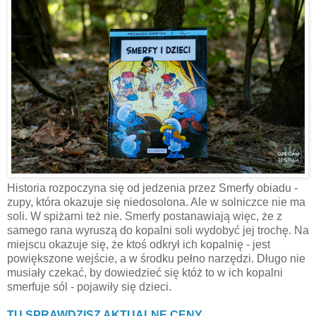
Historia rozpoczyna się od jedzenia przez Smerfy obiadu -
zupy, która okazuje się niedosolona. Ale w solniczce nie ma
soli. W spiżarni też nie. Smerfy postanawiają więc, że z
samego rana wyruszą do kopalni soli wydobyć jej trochę. Na
miejscu okazuje się, że ktoś odkrył ich kopalnię - jest
powiększone wejście, a w środku pełno narzędzi. Długo nie
musiały czekać, by dowiedzieć się któż to w ich kopalni
smerfuje sól - pojawiły się dzieci.
TU SPRAWDZISZ AKTUALNE CENY