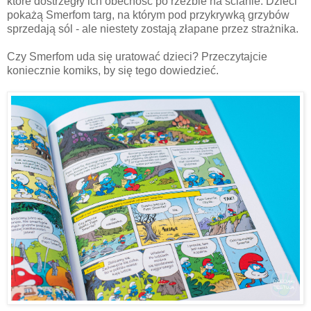
które dostrzegły ich obecność po rzeźbie na ścianie. Dzieci
pokażą Smerfom targ, na którym pod przykrywką grzybów
sprzedają sól - ale niestety zostają złapane przez strażnika.
Czy Smerfom uda się uratować dzieci? Przeczytajcie
koniecznie komiks, by się tego dowiedzieć.