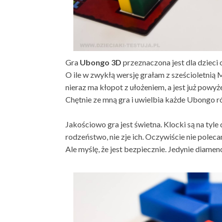
Gra
Ubongo 3D
przeznaczona jest dla dzieci 
O ile w zwykłą wersję grałam z sześcioletnią 
nieraz ma kłopot z ułożeniem, a jest już powyż
Chętnie ze mną gra i uwielbia każde Ubongo ró
Jakościowo gra jest świetna. Klocki są na tyle
rodzeństwo, nie zje ich. Oczywiście nie poleca
Ale myślę, że jest bezpiecznie. Jedynie diame