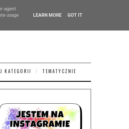
er-agent
rate usage
LEARN MORE
GOT IT
J KATEGORII
TEMATYCZNIE