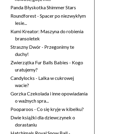
Panda Błyskotka Shimmer Stars
Roundforest - Spacer po niezwykłym
lesie...
Kumi Kreator: Maszyna do robienia
bransoletek
Straszny Dwór - Przegonimy te
duchy!
Zwierzątka Fur Balls Babies - Kogo
uratujemy?
Candylocks - Lalka w cukrowej
wacie?
Gorzka Czekolada i inne opowiadania
o ważnych spra...
Pooparoos - Co się kryje w kibelku?
Dwie książki dla dziewczynek o
dorastaniu
Hatchimals Royal Snow Ball -