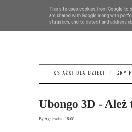
STRONA GŁÓWNA
O MNIE
KONTAKT/
This site uses cookies from Google to de
are shared with Google along with perfo
statistics, and to detect and address a
KSIĄŻKI DLA DZIECI
GRY 
Ubongo 3D - Ależ t
By
Agnieszka
| 18:00