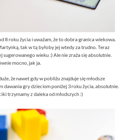
od 8 roku życia i uważam, że to dobra granica wiekowa.
Martynką, tak w tą byłoby jej wtedy za trudno. Teraz
ej sugerowanego wieku :) Ale nie zraża się absolutnie.
wnie mocno, jak ja.
 duże, że nawet gdy w pobliżu znajduje się młodsze
m dawania gry dzieciom poniżej 3 roku życia, absolutnie.
nciki trzymamy z daleka od młodszych :)