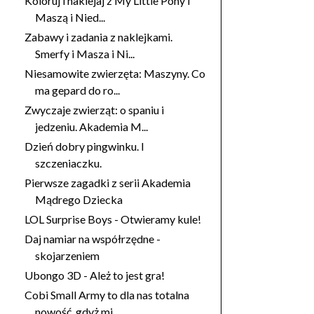
Koloruj i naklejaj z My Little Pony i
Maszą i Nied...
Zabawy i zadania z naklejkami.
Smerfy i Masza i Ni...
Niesamowite zwierzęta: Maszyny. Co
ma gepard do ro...
Zwyczaje zwierząt: o spaniu i
jedzeniu. Akademia M...
Dzień dobry pingwinku. I
szczeniaczku.
Pierwsze zagadki z serii Akademia
Mądrego Dziecka
LOL Surprise Boys - Otwieramy kule!
Daj namiar na współrzędne -
skojarzeniem
Ubongo 3D - Ależ to jest gra!
Cobi Small Army to dla nas totalna
nowość, gdyż mi...