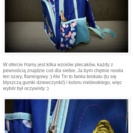
W ofercie Hamy jest kilka wzorów plecaków, każdy z
pewnością znajdzie coś dla siebie. Ja bym chętnie nosiła
ten szary, flamingowy :) Ale Tin to fanka brokatu (tu się
błyszczą gumki dziewczynki!) i koloru niebieskiego, więc
wybór był oczywisty :)