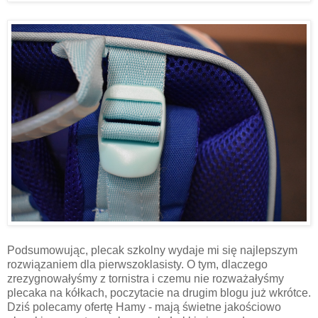
Podsumowując, plecak szkolny wydaje mi się najlepszym
rozwiązaniem dla pierwszoklasisty. O tym, dlaczego
zrezygnowałyśmy z tornistra i czemu nie rozważałyśmy
plecaka na kółkach, poczytacie na drugim blogu już wkrótce.
Dziś polecamy ofertę Hamy - mają świetne jakościowo