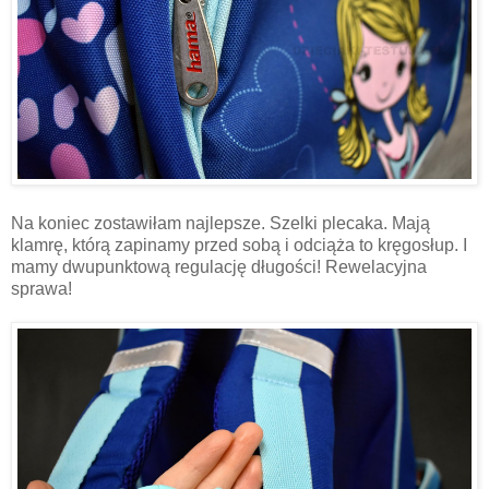
Na koniec zostawiłam najlepsze. Szelki plecaka. Mają
klamrę, którą zapinamy przed sobą i odciąża to kręgosłup. I
mamy dwupunktową regulację długości! Rewelacyjna
sprawa!