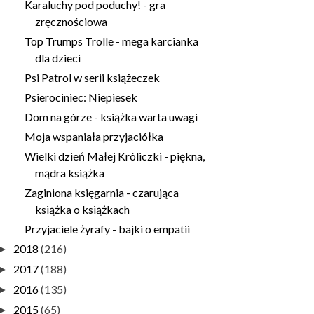
Karaluchy pod poduchy! - gra
zręcznościowa
Top Trumps Trolle - mega karcianka
dla dzieci
Psi Patrol w serii książeczek
Psierociniec: Niepiesek
Dom na górze - książka warta uwagi
Moja wspaniała przyjaciółka
Wielki dzień Małej Króliczki - piękna,
mądra książka
Zaginiona księgarnia - czarująca
książka o książkach
Przyjaciele żyrafy - bajki o empatii
2018
(216)
►
2017
(188)
►
2016
(135)
►
2015
(65)
►