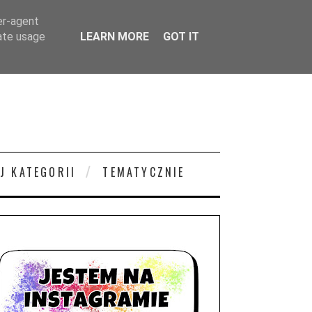
er-agent
rate usage
LEARN MORE
GOT IT
J KATEGORII
TEMATYCZNIE