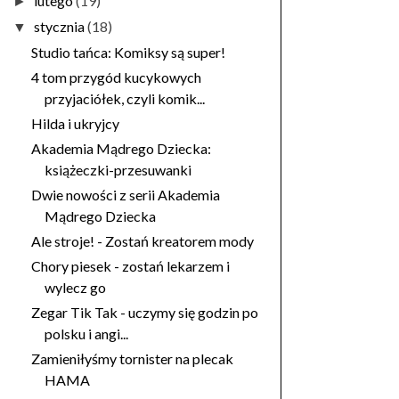
lutego
(19)
►
stycznia
(18)
▼
Studio tańca: Komiksy są super!
4 tom przygód kucykowych
przyjaciółek, czyli komik...
Hilda i ukryjcy
Akademia Mądrego Dziecka:
książeczki-przesuwanki
Dwie nowości z serii Akademia
Mądrego Dziecka
Ale stroje! - Zostań kreatorem mody
Chory piesek - zostań lekarzem i
wylecz go
Zegar Tik Tak - uczymy się godzin po
polsku i angi...
Zamieniłyśmy tornister na plecak
HAMA