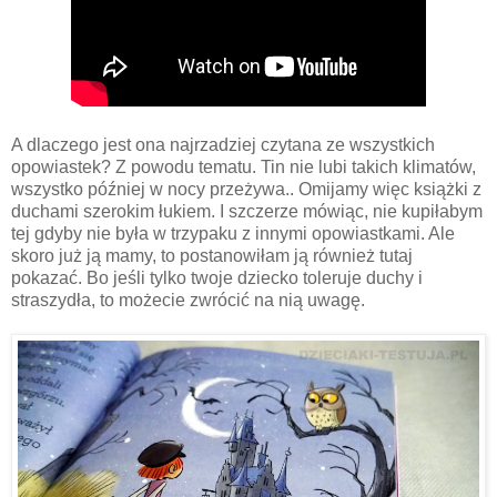
A dlaczego jest ona najrzadziej czytana ze wszystkich
opowiastek? Z powodu tematu. Tin nie lubi takich klimatów,
wszystko później w nocy przeżywa.. Omijamy więc książki z
duchami szerokim łukiem. I szczerze mówiąc, nie kupiłabym
tej gdyby nie była w trzypaku z innymi opowiastkami. Ale
skoro już ją mamy, to postanowiłam ją również tutaj
pokazać. Bo jeśli tylko twoje dziecko toleruje duchy i
straszydła, to możecie zwrócić na nią uwagę.