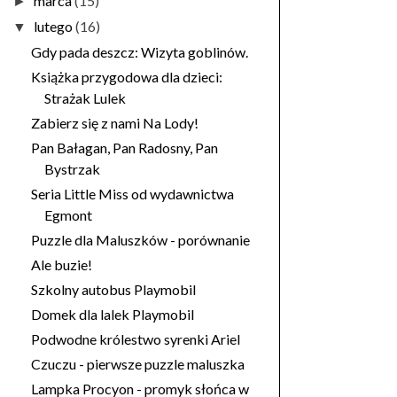
marca
(15)
►
lutego
(16)
▼
Gdy pada deszcz: Wizyta goblinów.
Książka przygodowa dla dzieci:
Strażak Lulek
Zabierz się z nami Na Lody!
Pan Bałagan, Pan Radosny, Pan
Bystrzak
Seria Little Miss od wydawnictwa
Egmont
Puzzle dla Maluszków - porównanie
Ale buzie!
Szkolny autobus Playmobil
Domek dla lalek Playmobil
Podwodne królestwo syrenki Ariel
Czuczu - pierwsze puzzle maluszka
Lampka Procyon - promyk słońca w