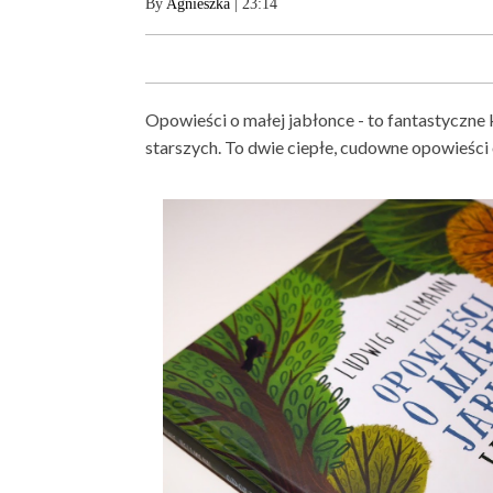
By
Agnieszka
| 23:14
Opowieści o małej jabłonce - to fantastyczne 
starszych. To dwie ciepłe, cudowne opowieści o