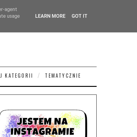
er-agent
rate usage
LEARN MORE
GOT IT
J KATEGORII
TEMATYCZNIE