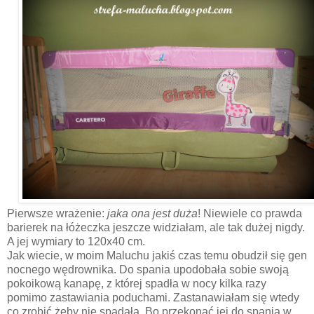
Pierwsze wrażenie:
jaka ona jest duża
! Niewiele co prawda
barierek na łóżeczka jeszcze widziałam, ale tak dużej nigdy.
A jej wymiary to 120x40 cm.
Jak wiecie, w moim Maluchu jakiś czas temu obudził się gen
nocnego wędrownika. Do spania upodobała sobie swoją
pokoikową kanapę, z której spadła w nocy kilka razy
pomimo zastawiania poduchami. Zastanawiałam się wtedy
co zrobić żeby nie spadała. Bo przekonać jej do spania w