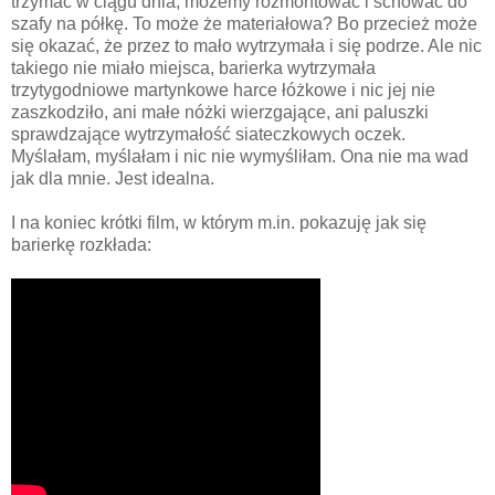
trzymać w ciągu dnia, możemy rozmontować i schować do
szafy na półkę. To może że materiałowa? Bo przecież może
się okazać, że przez to mało wytrzymała i się podrze. Ale nic
takiego nie miało miejsca, barierka wytrzymała
trzytygodniowe martynkowe harce łóżkowe i nic jej nie
zaszkodziło, ani małe nóżki wierzgające, ani paluszki
sprawdzające wytrzymałość siateczkowych oczek.
Myślałam, myślałam i nic nie wymyśliłam. Ona nie ma wad
jak dla mnie. Jest idealna.
I na koniec krótki film, w którym m.in. pokazuję jak się
barierkę rozkłada: