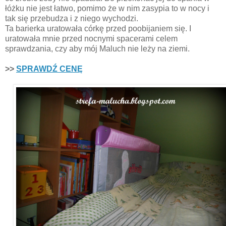
łóżku nie jest łatwo, pomimo że w nim zasypia to w nocy i
tak się przebudza i z niego wychodzi.
Ta barierka uratowała córkę przed poobijaniem się. I
uratowała mnie przed nocnymi spacerami celem
sprawdzania, czy aby mój Maluch nie leży na ziemi.
>>
SPRAWDŹ CENĘ