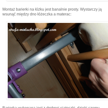
Montaż barierki na łóżku jest banalnie prosty. Wystarczy ją
wsunąć między dno łóżeczka a materac:
Barierka wykonana jest z drobnej siateczki, dzięki czemu