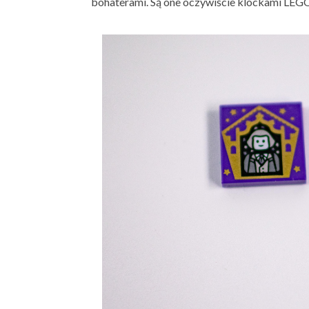
bohaterami. Są one oczywiście klockami LEG