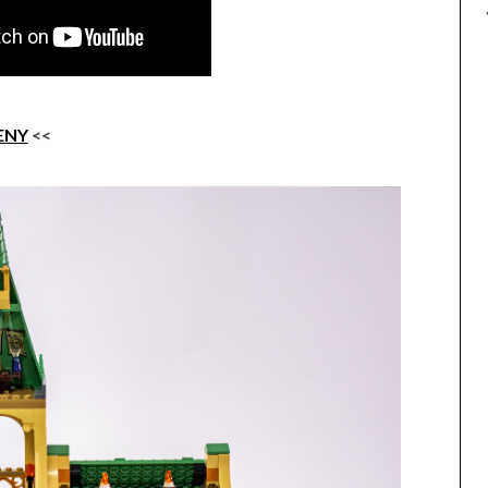
ENY
<<