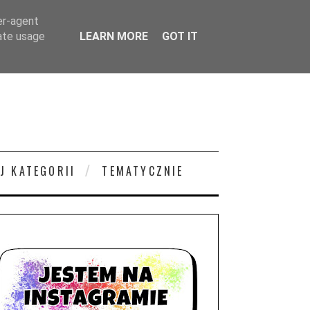
er-agent
rate usage
LEARN MORE
GOT IT
J KATEGORII
TEMATYCZNIE