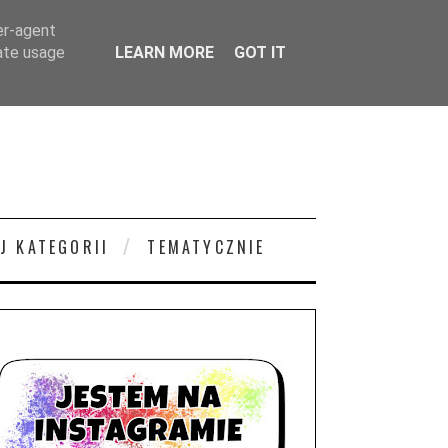
er-agent
rate usage
LEARN MORE
GOT IT
J KATEGORII
TEMATYCZNIE