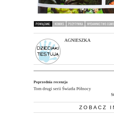
POWIĄZANE:
KOMIKS
POZYTYWKA
WYDAWNICTWO EGM
AGNIESZKA
Poprzednia recenzja
Tom drugi serii Światła Północy
S
ZOBACZ I