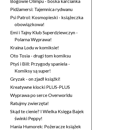
Bogowie Olimpu - boska karcianka
Pidżamersi: Tajemnica rydwanu
Psi Patrol: Kosmopieski - książeczka
obowiązkowa!
Emi i Tajny Klub Superdziewczyn -
Polarna Wyprawa!
Kraina Lodu w komiksie!
Oto Tosia - drugi tom komiksu
Ptyś i Bill: Przygody spaniela -
Komiksy są super!
Gryzak - on zjadł książki!
Kreatywne klocki PLUS-PLUS
Wyprawa po serce Overworldu
Ratujmy zwierzęta!
Skąd te cienie? I Wielka Księga Bajek
świnki Peppy!
Hania Humorek: Pożeracze książek