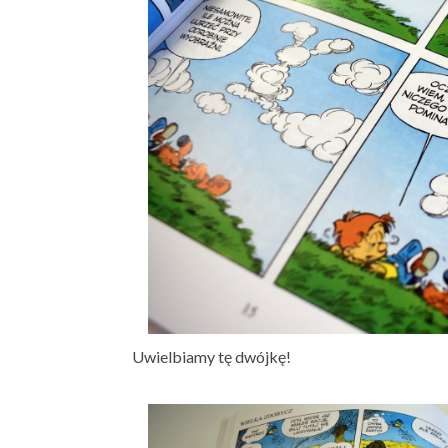
Uwielbiamy tę dwójkę!