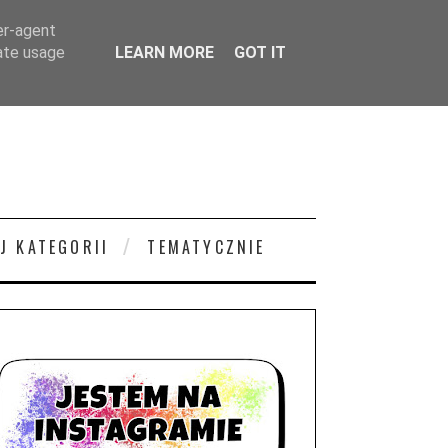
er-agent
rate usage
LEARN MORE
GOT IT
J KATEGORII
TEMATYCZNIE