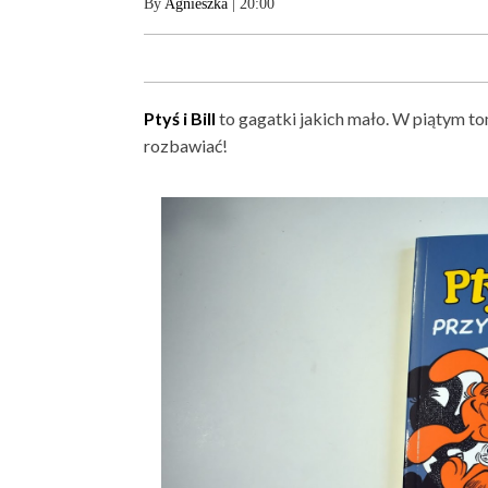
By
Agnieszka
| 20:00
Ptyś i Bill
to gagatki jakich mało. W piątym 
rozbawiać!