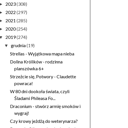
2023
(308)
►
2022
(297)
►
2021
(285)
►
2020
(254)
►
2019
(274)
▼
grudnia
(19)
▼
Strellas - Wyjątkowa mapa nieba
Dolina Królików - rodzinna
planszówka 6+
Strzeżcie się, Potwory - Claudette
powraca!
W 80 dni dookoła świata, czyli
Śladami Phileasa Fo...
Draconium - stwórz armię smoków i
wygraj!
Czy krowy jeżdżą do weterynarza?