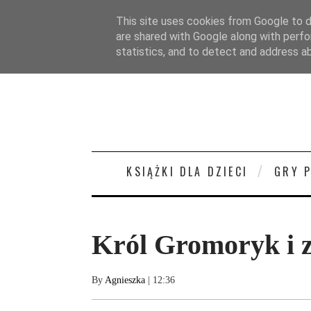
STRONA GŁÓWNA
O MNIE
KONTAKT/
This site uses cookies from Google to de
are shared with Google along with perfo
statistics, and to detect and address a
KSIĄŻKI DLA DZIECI
GRY 
Król Gromoryk i
By
Agnieszka
| 12:36