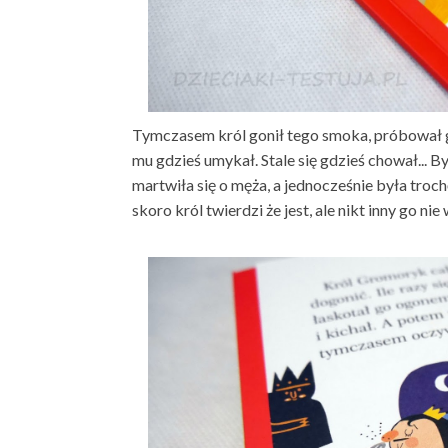
Tymczasem król gonił tego smoka, próbował g
mu gdzieś umykał. Stale się gdzieś chował... B
martwiła się o męża, a jednocześnie była troc
skoro król twierdzi że jest, ale nikt inny go nie 