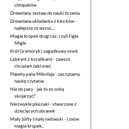
chłopaków
Drewniany zestaw do nauki liczenia
Drewniana układanka z klocków -
najlepsza ze wszys...
Magia kropek drugi raz, czyli Figle
Migle
Król Gromoryk i zagadkowy smok
Labirynt z koralikami - zawsze
chciałam taki mieć
Planety pana Mikołaja - zaczynamy
naukę czytania
Nie do pary - jak to ze sobą
skojarzyć?
Niezwykłe pluszaki - stworzone z
dziecięcych ubranek
Mały żółty i mały niebieski - i znów
magia kropek..