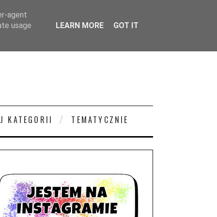
er-agent
rate usage
LEARN MORE
GOT IT
J KATEGORII
TEMATYCZNIE