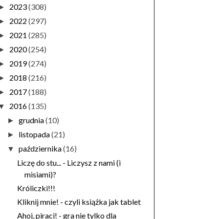
2023
(308)
►
2022
(297)
►
2021
(285)
►
2020
(254)
►
2019
(274)
►
2018
(216)
►
2017
(188)
►
2016
(135)
▼
grudnia
(10)
►
listopada
(21)
►
października
(16)
▼
Liczę do stu... - Liczysz z nami (i
misiami)?
Króliczki!!!
Kliknij mnie! - czyli książka jak tablet
Ahoj, piraci! - gra nie tylko dla