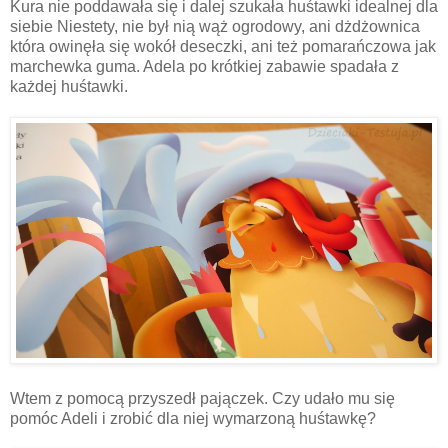
Kura nie poddawała się i dalej szukała huśtawki idealnej dla
siebie Niestety, nie był nią wąż ogrodowy, ani dżdżownica
która owinęła się wokół deseczki, ani też pomarańczowa jak
marchewka guma. Adela po krótkiej zabawie spadała z
każdej huśtawki.
Wtem z pomocą przyszedł pajączek. Czy udało mu się
pomóc Adeli i zrobić dla niej wymarzoną huśtawkę?