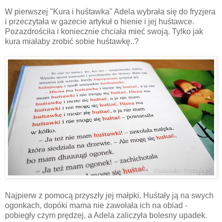
W pierwszej "Kura i huśtawka" Adela wybrała się do fryzjera
i przeczytała w gazecie artykuł o hienie i jej huśtawce.
Pozazdrościła i koniecznie chciała mieć swoją. Tylko jak
kura miałaby zrobić sobie huśtawkę..?
Najpierw z pomocą przyszły jej małpki. Huśtały ją na swych
ogonkach, dopóki mama nie zawołała ich na obiad -
pobiegły czym prędzej, a Adela zaliczyła bolesny upadek.