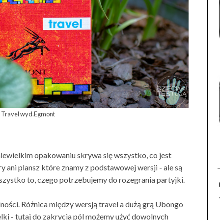
 Travel wyd.Egmont
niewielkim opakowaniu skrywa się wszystko, co jest
 ani plansz które znamy z podstawowej wersji - ale są
wszystko to, czego potrzebujemy do rozegrania partyjki.
dności. Różnica między wersją travel a dużą grą Ubongo
elki - tutaj do zakrycia pól możemy użyć dowolnych