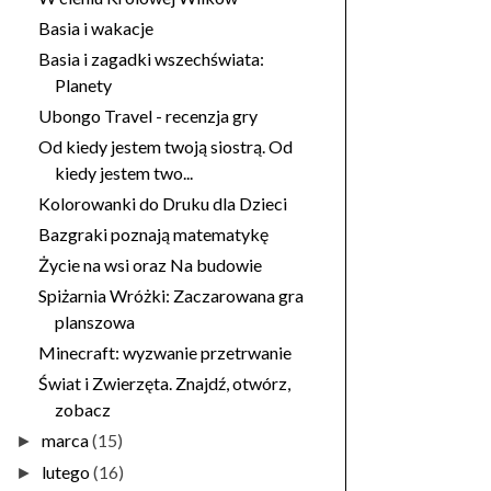
Basia i wakacje
Basia i zagadki wszechświata:
Planety
Ubongo Travel - recenzja gry
Od kiedy jestem twoją siostrą. Od
kiedy jestem two...
Kolorowanki do Druku dla Dzieci
Bazgraki poznają matematykę
Życie na wsi oraz Na budowie
Spiżarnia Wróżki: Zaczarowana gra
planszowa
Minecraft: wyzwanie przetrwanie
Świat i Zwierzęta. Znajdź, otwórz,
zobacz
marca
(15)
►
lutego
(16)
►