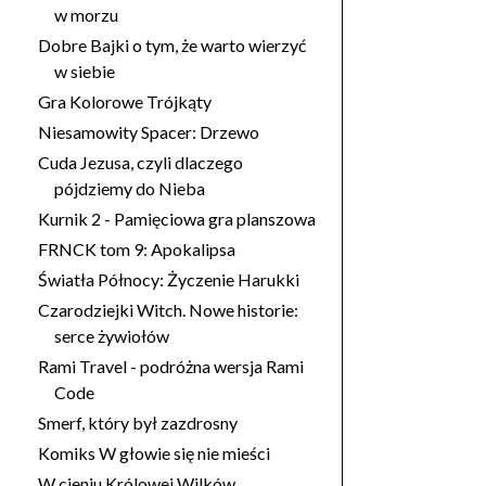
w morzu
Dobre Bajki o tym, że warto wierzyć
w siebie
Gra Kolorowe Trójkąty
Niesamowity Spacer: Drzewo
Cuda Jezusa, czyli dlaczego
pójdziemy do Nieba
Kurnik 2 - Pamięciowa gra planszowa
FRNCK tom 9: Apokalipsa
Światła Północy: Życzenie Harukki
Czarodziejki Witch. Nowe historie:
serce żywiołów
Rami Travel - podróżna wersja Rami
Code
Smerf, który był zazdrosny
Komiks W głowie się nie mieści
W cieniu Królowej Wilków