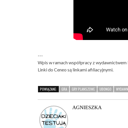
---
Wpis w ramach współpracy z wydawnictwem 
Linki do Ceneo są linkami afiliacyjnymi.
POWIĄZANE:
GRA
GRY PLANSZOWE
UBONGO
WYDAWN
AGNIESZKA