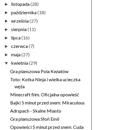
listopada
(28)
►
października
(18)
►
września
(27)
►
sierpnia
(11)
►
lipca
(16)
►
czerwca
(7)
►
maja
(27)
►
kwietnia
(29)
▼
Gra planszowa Pola Kwiatów
Toto: Kotka Ninja i wielka ucieczka
węża
Minecraft film. Oficjalna opowieść
Bajki 5 minut przed snem: Miraculous
Adrspach - Skalne Miasto
Gra planszowa Słoń Emil
Opowieści 5 minut przed snem: Cuda