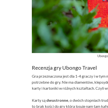
Ubongo
Recenzja gry Ubongo Travel
Gra przeznaczona jest dla 1-4 graczy i w tym 
potrzebne do gry. Nie ma diamentów, klepsydry
karty i kartoniki w różnych kształtach. Czyli 
Karty są
dwustronne
, o dwóch stopniach tru
to brak kości do gry która losuje nam tam kaf