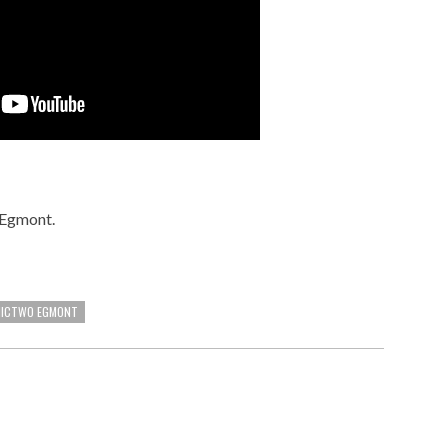
Egmont.
ICTWO EGMONT