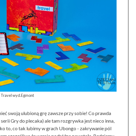
 Travel wyd.Egmont
ieć swoją ulubioną grę zawsze przy sobie! Co prawda
serii Gry do plecaka) ale tam rozgrywka jest nieco inna,
ko to, co tak lubimy w grach Ubongo - zakrywanie pól
stem szczęśliwa że wersja podróżna powstała. Będziemy