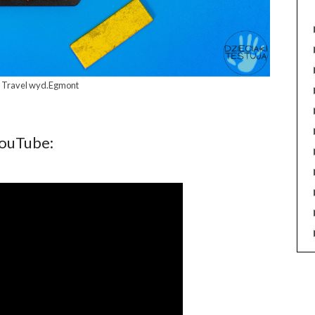
 Travel wyd.Egmont
YouTube: