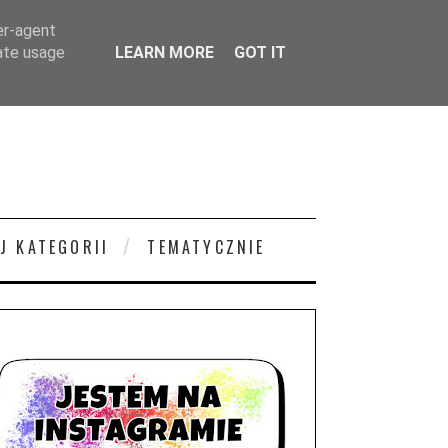
er-agent
rate usage
LEARN MORE
GOT IT
J KATEGORII
TEMATYCZNIE