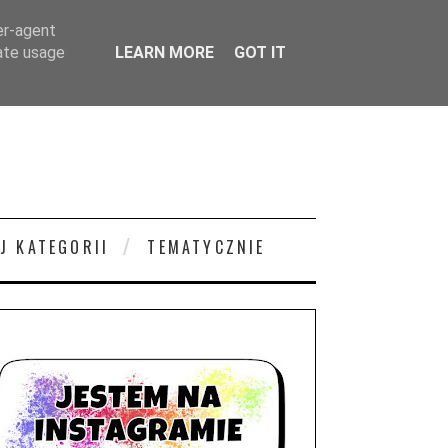
er-agent
rate usage
LEARN MORE
GOT IT
J KATEGORII
TEMATYCZNIE