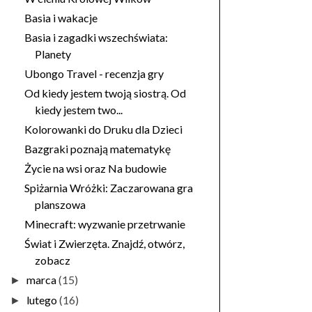
Basia i wakacje
Basia i zagadki wszechświata:
Planety
Ubongo Travel - recenzja gry
Od kiedy jestem twoją siostrą. Od
kiedy jestem two...
Kolorowanki do Druku dla Dzieci
Bazgraki poznają matematykę
Życie na wsi oraz Na budowie
Spiżarnia Wróżki: Zaczarowana gra
planszowa
Minecraft: wyzwanie przetrwanie
Świat i Zwierzęta. Znajdź, otwórz,
zobacz
marca
(15)
►
lutego
(16)
►