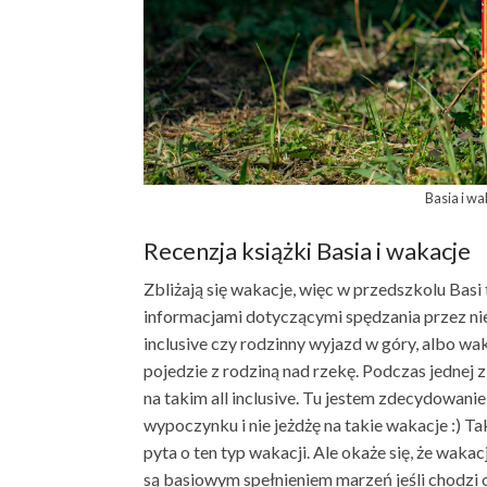
Basia i w
Recenzja książki Basia i wakacje
Zbliżają się wakacje, więc w przedszkolu Basi t
informacjami dotyczącymi spędzania przez nie 
inclusive czy rodzinny wyjazd w góry, albo wak
pojedzie z rodziną nad rzekę. Podczas jednej 
na takim all inclusive. Tu jestem zdecydowanie 
wypoczynku i nie jeżdżę na takie wakacje :) Ta
pyta o ten typ wakacji. Ale okaże się, że waka
są basiowym spełnieniem marzeń jeśli chodzi o 