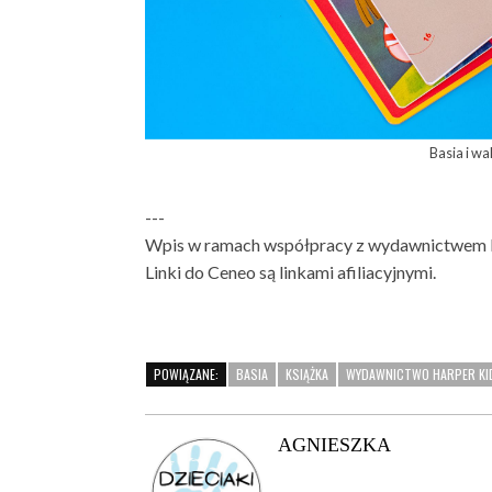
Basia i w
---
Wpis w ramach współpracy z wydawnictwem 
Linki do Ceneo są linkami afiliacyjnymi.
POWIĄZANE:
BASIA
KSIĄŻKA
WYDAWNICTWO HARPER KI
AGNIESZKA