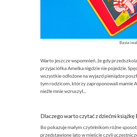
Basia i w
Warto jeszcze wspomnień, że gdy przedszkolaki
przyjaciółka Amelka nigdzie nie pojedzie. Spę
wszystkie odłożone na wyjazd pieniądze poszły
tym rodzicom, którzy zaproponowali mamie Am
nieźle mnie wzruszył...
Dlaczego warto czytać z dziećmi książkę 
Bo pokazuje małym czytelnikom różne sposoby
przedstawione lato w mieście czyli uczestnicze