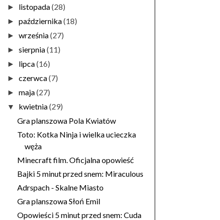
listopada
(28)
►
października
(18)
►
września
(27)
►
sierpnia
(11)
►
lipca
(16)
►
czerwca
(7)
►
maja
(27)
►
kwietnia
(29)
▼
Gra planszowa Pola Kwiatów
Toto: Kotka Ninja i wielka ucieczka
węża
Minecraft film. Oficjalna opowieść
Bajki 5 minut przed snem: Miraculous
Adrspach - Skalne Miasto
Gra planszowa Słoń Emil
Opowieści 5 minut przed snem: Cuda