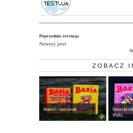
Poprzednia recenzja
Nowszy post
S
ZOBACZ I
Nowości z serii Basia!
Basia i prze
Wielka ...