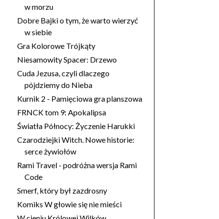
w morzu
Dobre Bajki o tym, że warto wierzyć
w siebie
Gra Kolorowe Trójkąty
Niesamowity Spacer: Drzewo
Cuda Jezusa, czyli dlaczego
pójdziemy do Nieba
Kurnik 2 - Pamięciowa gra planszowa
FRNCK tom 9: Apokalipsa
Światła Północy: Życzenie Harukki
Czarodziejki Witch. Nowe historie:
serce żywiołów
Rami Travel - podróżna wersja Rami
Code
Smerf, który był zazdrosny
Komiks W głowie się nie mieści
W cieniu Królowej Wilków