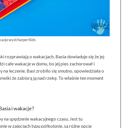
akacje wyd.Harper Kids
 rozprawiają o wakacjach, Basia dowiaduje się że jej
dzi całe wakacje w domu, bo jej pies zachorował i
 na leczenie. Basi zrobiło się smutno, opowiedziała o
elki że zabiorą ją nad rzekę. To właśnie ten moment
Basia i wakacje?
 na spędzenie wakacyjnego czasu. Jest tu
nie w zajęciach typu półkolonie, są różne opcje