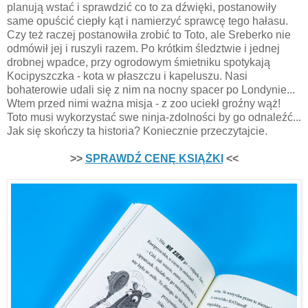
planują wstać i sprawdzić co to za dźwięki, postanowiły
same opuścić ciepły kąt i namierzyć sprawcę tego hałasu.
Czy też raczej postanowiła zrobić to Toto, ale Sreberko nie
odmówił jej i ruszyli razem. Po krótkim śledztwie i jednej
drobnej wpadce, przy ogrodowym śmietniku spotykają
Kocipyszczka - kota w płaszczu i kapeluszu. Nasi
bohaterowie udali się z nim na nocny spacer po Londynie...
Wtem przed nimi ważna misja - z zoo uciekł groźny wąż!
Toto musi wykorzystać swe ninja-zdolności by go odnaleźć...
Jak się skończy ta historia? Koniecznie przeczytajcie.
>>
SPRAWDŹ CENĘ KSIĄŻKI
<<