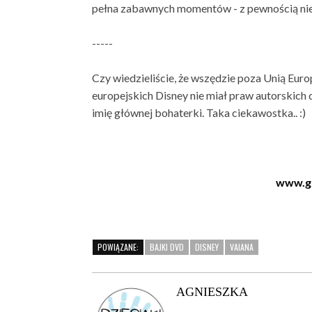
pełna zabawnych momentów - z pewnością nie j
-----
Czy wiedzieliście, że wszędzie poza Unią Eu
europejskich Disney nie miał praw autorskich 
imię głównej bohaterki. Taka ciekawostka.. :)
www.ga
POWIĄZANE:
BAJKI DVD
DISNEY
VAIANA
AGNIESZKA