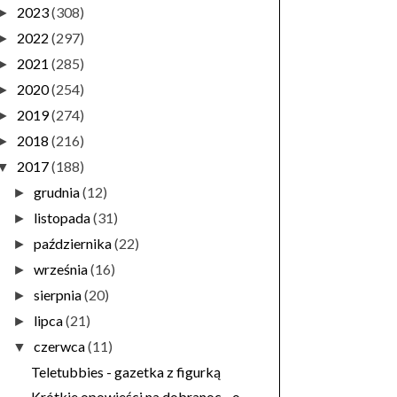
2023
(308)
►
2022
(297)
►
2021
(285)
►
2020
(254)
►
2019
(274)
►
2018
(216)
►
2017
(188)
▼
grudnia
(12)
►
listopada
(31)
►
października
(22)
►
września
(16)
►
sierpnia
(20)
►
lipca
(21)
►
czerwca
(11)
▼
Teletubbies - gazetka z figurką
Krótkie opowieści na dobranoc - o