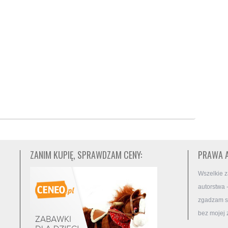
ZANIM KUPIĘ, SPRAWDZAM CENY:
PRAWA 
Wszelkie z
autorstwa 
zgadzam si
bez mojej 