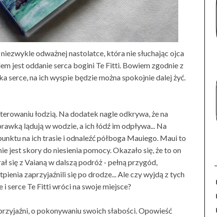
 niezwykle odważnej nastolatce, która nie słuchając ojca
em jest oddanie serca bogini Te Fitti. Bowiem zgodnie z
a serce, na ich wyspie będzie można spokojnie dalej żyć.
 sterowaniu łodzią. Na dodatek nagle odkrywa, że na
prawką lądują w wodzie, a ich łódź im odpływa... Na
punktu na ich trasie i odnaleźć półboga Mauiego. Maui to
ie jest skory do niesienia pomocy. Okazało się, że to on
rał się z Vaianą w dalszą podróż - pełną przygód,
ienia zaprzyjaźnili się po drodze... Ale czy wyjdą z tych
 i serce Te Fitti wróci na swoje miejsce?
przyjaźni, o pokonywaniu swoich słabości. Opowieść