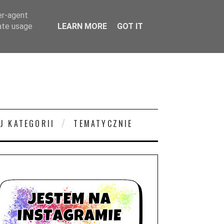
er-agent
rate usage
LEARN MORE
GOT IT
J KATEGORII
TEMATYCZNIE