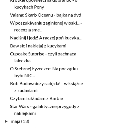
kucykach Pony
Vaiana: Skarb Oceanu - bajka na dvd
W poszukiwaniu zaginionej wioski... -
recenzja sme...
Naciśnij i jedź! A raczej goń kucyka...
Baw się i naklejaj z kucykami
Cupcake Surprise - czyli pachnąca
laleczka
O Srebrnej Łyżeczce: Na początku
było NIC...
Bob Budowniczy radę da! - w książce
z zadaniami
Czytam i układam z Barbie
Star Wars - galaktyczne przygody z
naklejkami
maja
(13)
►