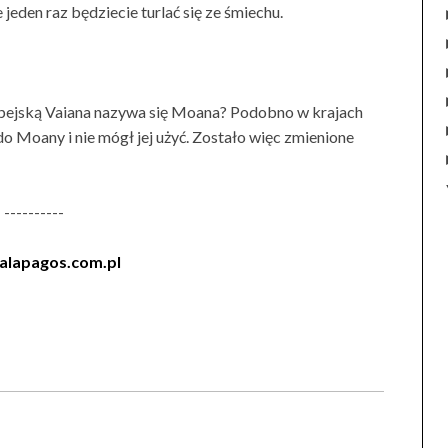
eden raz będziecie turlać się ze śmiechu.
ropejską Vaiana nazywa się Moana? Podobno w krajach
do Moany i nie mógł jej użyć. Zostało więc zmienione
----------
lapagos.com.pl