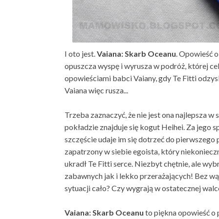
I oto jest.
Vaiana: Skarb Oceanu
. Opowieść o
opuszcza wyspę i wyrusza w podróż, której cel
opowieściami babci Vaiany, gdy Te Fitti odzysk
Vaiana więc rusza...
Trzeba zaznaczyć, że nie jest ona najlepsza w
pokładzie znajduje się kogut Heihei. Za jego s
szczęście udaje im się dotrzeć do pierwszego 
zapatrzony w siebie egoista, który niekonieczn
ukradł Te Fitti serce. Niezbyt chętnie, ale wyb
zabawnych jak i lekko przerażających! Bez wątp
sytuacji cało? Czy wygrają w ostatecznej walce
Vaiana: Skarb Oceanu
to piękna opowieść o 