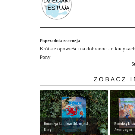
Poprzednia recenzja
Krótkie opowieści na dobranoc - o kucykac
Pony
S
ZOBACZ I
Recenzja komiksu Gdzie jest
Komiksy Disn
Dory
Zwierzogró...