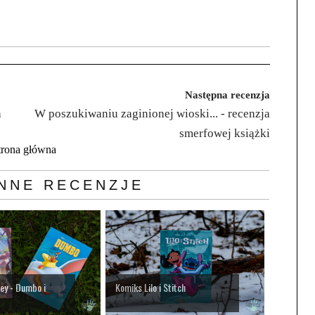
Następna recenzja
h
W poszukiwaniu zaginionej wioski... - recenzja
smerfowej książki
trona główna
NNE RECENZJE
ey - Dumbo i
Komiks Lilo i Stitch