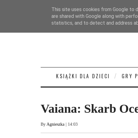
STRONA GŁÓWNA
O MNIE
KONTAKT/
This site uses cookies from Google to de
are shared with Google along with perfo
statistics, and to detect and address a
KSIĄŻKI DLA DZIECI
GRY 
Vaiana: Skarb Oce
By
Agnieszka
| 14:03