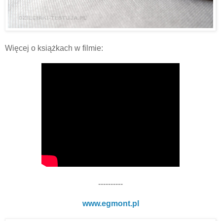
Więcej o książkach w filmie:
----------
www.egmont.pl