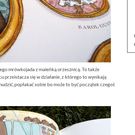
kiego mrówkojada z maleńką orzesznicą. To także
 przeistacza się w działanie, z którego to wynikają
onudzić, popłakać sobie bo może to być początek czegoś