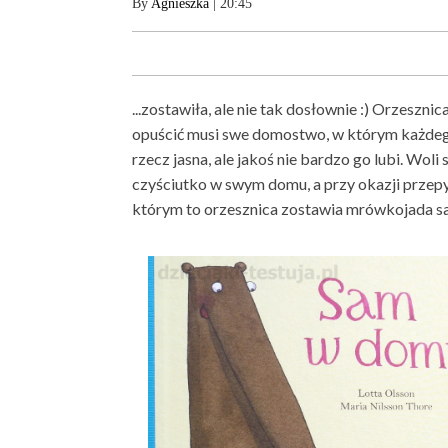
By
Agnieszka
| 20:45
...zostawiła, ale nie tak dosłownie :) Orzeszni
opuścić musi swe domostwo, w którym każdeg
rzecz jasna, ale jakoś nie bardzo go lubi. Woli
czyściutko w swym domu, a przy okazji przepy
którym to orzesznica zostawia mrówkojada s