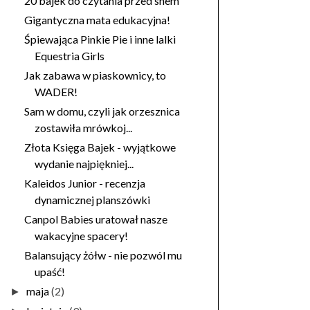
20 bajek do czytania przed snem
Gigantyczna mata edukacyjna!
Śpiewająca Pinkie Pie i inne lalki
Equestria Girls
Jak zabawa w piaskownicy, to
WADER!
Sam w domu, czyli jak orzesznica
zostawiła mrówkoj...
Złota Księga Bajek - wyjątkowe
wydanie najpiękniej...
Kaleidos Junior - recenzja
dynamicznej planszówki
Canpol Babies uratował nasze
wakacyjne spacery!
Balansujący żółw - nie pozwól mu
upaść!
maja
(2)
►