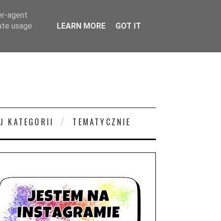
er-agent
rate usage
LEARN MORE
GOT IT
J KATEGORII
TEMATYCZNIE