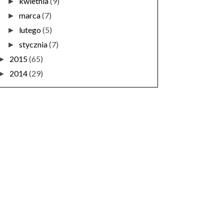
kwietnia
(9)
►
marca
(7)
►
lutego
(5)
►
stycznia
(7)
►
2015
(65)
►
2014
(29)
►