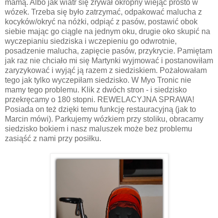
mamą. Albo jak wiatr się zrywał okropny wiejąc prosto w
wózek. Trzeba się było zatrzymać, odpakować malucha z
kocyków/okryć na nóżki, odpiąć z pasów, postawić obok
siebie mając go ciągle na jednym oku, drugie oko skupić na
wyczepianiu siedziska i wczepieniu go odwrotnie,
posadzenie malucha, zapięcie pasów, przykrycie. Pamiętam
jak raz nie chciało mi się Martynki wyjmować i postanowiłam
zaryzykować i wyjąć ją razem z siedziskiem. Pożałowałam
tego jak tylko wyczepiłam siedzisko. W Myo Tronic nie
mamy tego problemu. Klik z dwóch stron - i siedzisko
przekręcamy o 180 stopni. REWELACYJNA SPRAWA!
Posiada on też dzięki temu funkcję restauracyjną (jak to
Marcin mówi). Parkujemy wózkiem przy stoliku, obracamy
siedzisko bokiem i nasz maluszek może bez problemu
zasiąść z nami przy posiłku.