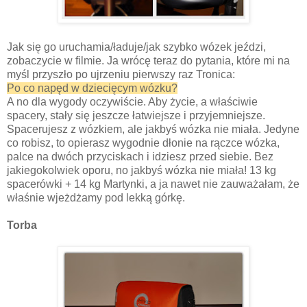
Jak się go uruchamia/ładuje/jak szybko wózek jeździ,
zobaczycie w filmie. Ja wrócę teraz do pytania, które mi na
myśl przyszło po ujrzeniu pierwszy raz Tronica:
Po co napęd w dziecięcym wózku?
A no dla wygody oczywiście. Aby życie, a właściwie
spacery, stały się jeszcze łatwiejsze i przyjemniejsze.
Spacerujesz z wózkiem, ale jakbyś wózka nie miała. Jedyne
co robisz, to opierasz wygodnie dłonie na rączce wózka,
palce na dwóch przyciskach i idziesz przed siebie. Bez
jakiegokolwiek oporu, no jakbyś wózka nie miała! 13 kg
spacerówki + 14 kg Martynki, a ja nawet nie zauważałam, że
właśnie wjeżdżamy pod lekką górkę.
Torba