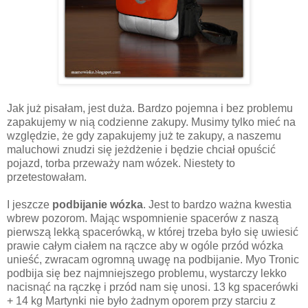
Jak już pisałam, jest duża. Bardzo pojemna i bez problemu
zapakujemy w nią codzienne zakupy. Musimy tylko mieć na
względzie, że gdy zapakujemy już te zakupy, a naszemu
maluchowi znudzi się jeżdżenie i będzie chciał opuścić
pojazd, torba przeważy nam wózek. Niestety to
przetestowałam.
I jeszcze
podbijanie wózka
. Jest to bardzo ważna kwestia
wbrew pozorom. Mając wspomnienie spacerów z naszą
pierwszą lekką spacerówką, w której trzeba było się uwiesić
prawie całym ciałem na rączce aby w ogóle przód wózka
unieść, zwracam ogromną uwagę na podbijanie. Myo Tronic
podbija się bez najmniejszego problemu, wystarczy lekko
nacisnąć na rączkę i przód nam się unosi. 13 kg spacerówki
+ 14 kg Martynki nie było żadnym oporem przy starciu z