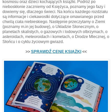
kosmosu oraz dzieci kochających książki. Podróż po
nieboskłonie zaczniemy od Księżyca, poznamy jego fazy i
dowiemy się, dlaczego świeci. Na końcu każdego rozdziału
są informacje i ciekawostki dotyczące omawianego przed
chwilą ciała niebieskiego. Następnie przeczytamy o Ziemi
(poznamy m.in jej budowę), o Układzie Słonecznym, o
planetach skalistych, o gazowych i lodowych olbrzymach, o
asteroidach, meteoroidach i kometach, o Drodze Mlecznej, o
Słońcu i o cyklu życiowym gwiazd.
>>
SPRAWDŹ CENĘ KSIĄŻKI
<<